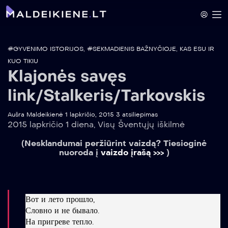
#GYVENIMO ISTORIJOS
,
#SEKMADIENIS BAŽNYČIOJE
,
KAS ESU IR
KUO TIKIU
Klajonės savęs
link/Stalkeris/Tarkovskis
Aušra Maldeikienė
1 lapkričio, 2015
3 atsiliepimas
2015 lapkričio 1 diena, Visų Šventųjų iškilmė
(Nesklandumai peržiūrint vaizdą? Tiesioginė
nuoroda į
vaizdo įrašą >>>
)
Вот и лето прошло,
Словно и не бывало.
На пригреве тепло.