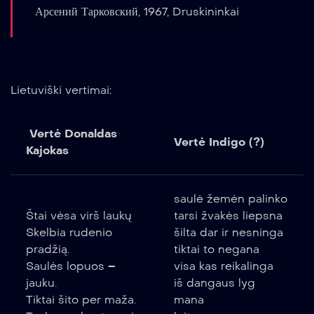
Арсений Тарковский, 1967, Druskininkai
Lietuviški vertimai:
Vertė Donaldas
Vertė Indigo (?)
Kajokas
saulė žemėn palinko
Štai vėsa virš laukų
tarsi žvakės liepsna
Skelbia rudenio
šilta dar ir nesninga
pradžią.
tiktai to negana
Saulės lopuos –
visa kas reikalinga
jauku.
iš dangaus lyg
Tiktai šito per maža.
mana