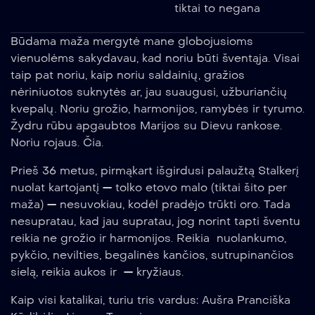
tiktai to negana
Būdama maža mergytė mane globojusioms
vienuolėms sakydavau, kad noriu būti šventąja. Visai
taip pat noriu, kaip noriu saldainių, gražios
nėriniuotos suknytės ar, jau suaugusi, užburiančių
kvepalų. Noriu grožio, harmonijos, ramybės ir tyrumo.
Žydru rūbu apgaubtos Marijos su Dievu rankose.
Noriu rojaus. Čia.
Prieš 36 metus, pirmąkart išgirdusi palaužtą Stalkerį
nuolat kartojantį — tolko etovo malo (tiktai šito per
maža) — nesuvokiau, kodėl pradėjo trūkti oro. Tada
nesupratau, kad jau supratau, jog norint tapti šventu
reikia ne grožio ir harmonijos. Reikia nuolankumo,
pykčio, nevilties, begalinės kančios, sutrupinančios
sielą, reikia aukos ir — kryžiaus.
Kaip visi katalikai, turiu tris vardus: Aušra Pranciška