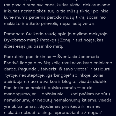
tos pasaldintos svajonės, kurias viešai deklaruojame
ir kurias norime tikėti turį, o tie mūsų tikrieji polinkiai,
kurie mums patiems parodo mūsų tikrą, socialinio
makiažo ir etiketo prievolių nepaliestą veidą.
Pamenate Stalkerio raudą apie jo mylimo mokytojo
Dykobrazo mirtį? Patekęs į Zoną ir sužinojęs, kas
išties esąs, jis pasirinko mirtį.
Paskutinis pasirinkimas — Šventasis Josemaria
Escrivá liepęs dievišką kelią rasti savo kasdieniniame
darbe. Pagunda „išsiveržti iš savo vietos“ ir atsidurti
tyroje, nesuteptoje, „garbingoje“ aplinkoje, uoliai
atsiribojant nuo netvarkos ir blogio, visada didelė.
Pasirinkimas nesiekti dalyko esmės — ar dėl
mandagumo, ar — dažniausiai — kad pačiam nebūtų
nemalonumų ar nebūtų nemalonumų kitiems, visada
yra tik bailumas. „Bijodamas prisikasti iki esmės,
niekada nebūsi teisingai sprendžiantis žmogus“