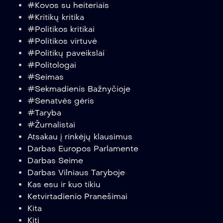
#Kovos su heiteriais
#Kritikų kritika
#Politikos kritikai
#Politikos virtuvė
#Politikų paveikslai
#Politologai
#Seimas
#Sekmadienis Bažnyčioje
#Senatvės gėris
#Taryba
#Žurnalistai
Atsakau į rinkėjų klausimus
Darbas Europos Parlamente
Darbas Seime
Darbas Vilniaus Taryboje
Kas esu ir kuo tikiu
Ketvirtadienio Pranešimai
Kita
Kiti