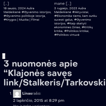
[…]
mane […]
18 sausio, 2024
Aušra
3 rugsėjo, 2023
Aušra
Maldeikienė
#Gyvenimo istorijos
,
Maldeikienė
#Aktyvistai
,
#Gyvenimo politikoje istorija
,
#Ekonomika tiems, kam sunku
#Knygos | Muzika | Filmai
suvesti galus
,
#Gyvenimo
istorijos
,
#Kaip skaityti
ekonomines žinias
,
#Kritikų
kritika
,
#Politikos kritikai
,
#Politikos virtuvė
‹
›
3 nuomonės apie
“Klajonės savęs
link/Stalkeris/Tarkovsk
Linas
rašo:
2 lapkričio, 2015 at 8:29 pm