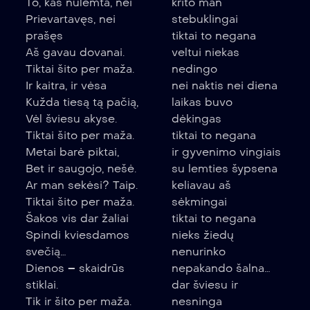
To, kas nulemta, nei
krito man
Prievartavęs, nei
stebuklingai
prašęs
tiktai to negana
Aš gavau dovanai.
veltui niekas
Tiktai šito per maža.
nedingo
Ir kaitra, ir vėsa
nei naktis nei diena
Kužda tiesą tą pačią,
laikas buvo
Vėl šviesu akyse.
dėkingas
Tiktai šito per maža.
tiktai to negana
Metai barė piktai,
ir gyvenimo vingiais
Bet ir saugojo, nešė.
su lemties šypsena
Ar man sekėsi? Taip.
keliavau aš
Tiktai šito per maža.
sėkmingai
Šakos vis dar žaliai
tiktai to negana
Spindi kviesdamos
nieks žiedų
svečią…
nenurinko
Dienos – skaidrūs
nepakando šalna…
stiklai.
dar šviesu ir
Tik ir šito per maža.
nesninga