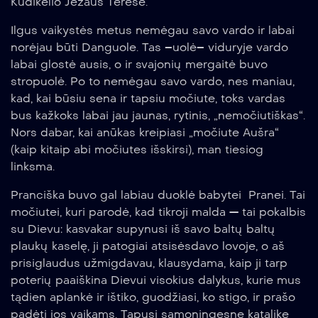
Kūdikėlio Jėzaus Teresė.
Ilgus vaikystės metus nemėgau savo vardo ir labai
norėjau būti Danguole. Tas –uolė– viduryje vardo
labai glostė ausis, o ir svajonių mergaitė buvo
stropuolė. Po to nemėgau savo vardo, nes maniau,
kad, kai būsiu sena ir tapsiu močiute, toks vardas
bus kažkoks labai jau jaunas, rytinis, „nemočiutiškas“.
Nors dabar, kai anūkas kreipiasi „močiute Aušra“
(kaip kitaip abi močiutes išskirsi), man tiesiog
linksma.
Pranciška buvo gal labiau duoklė babytei Pranei. Tai
močiutei, kuri parodė, kad tikroji malda — tai pokalbis
su Dievu: kasvakar supynusi iš savo baltų baltų
plaukų kaselę, ji patogiai atsisėsdavo lovoje, o aš
prisiglaudus užmigdavau, klausydama, kaip ji tarp
poterių paaiškina Dievui visokius dalykus, kurie mus
tądien aplankė ir ištiko, guodžiasi, ko stigo, ir prašo
padėti jos vaikams. Tapusi sąmoningesne katalike