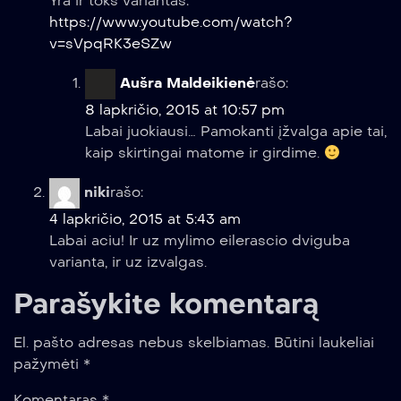
Yra ir toks variantas:
https://www.youtube.com/watch?
v=sVpqRK3eSZw
Aušra Maldeikienė
rašo:
8 lapkričio, 2015 at 10:57 pm
Labai juokiausi… Pamokanti įžvalga apie tai,
kaip skirtingai matome ir girdime.
niki
rašo:
4 lapkričio, 2015 at 5:43 am
Labai aciu! Ir uz mylimo eilerascio dviguba
varianta, ir uz izvalgas.
Parašykite komentarą
El. pašto adresas nebus skelbiamas.
Būtini laukeliai
pažymėti
*
Komentaras
*