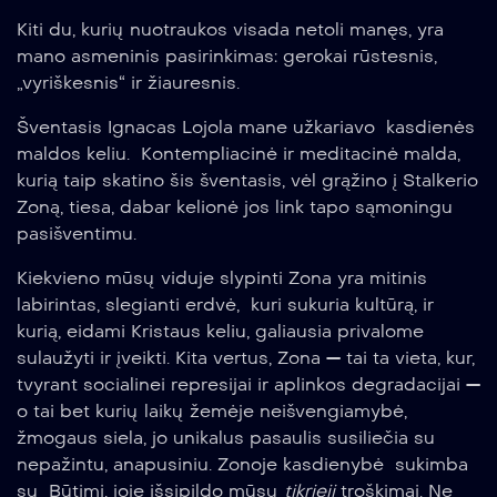
Kiti du, kurių nuotraukos visada netoli manęs, yra
mano asmeninis pasirinkimas: gerokai rūstesnis,
„vyriškesnis“ ir žiauresnis.
Šventasis Ignacas Lojola mane užkariavo kasdienės
maldos keliu. Kontempliacinė ir meditacinė malda,
kurią taip skatino šis šventasis, vėl grąžino į Stalkerio
Zoną, tiesa, dabar kelionė jos link tapo sąmoningu
pasišventimu.
Kiekvieno mūsų viduje slypinti Zona yra mitinis
labirintas, slegianti erdvė, kuri sukuria kultūrą, ir
kurią, eidami Kristaus keliu, galiausia privalome
sulaužyti ir įveikti. Kita vertus, Zona — tai ta vieta, kur,
tvyrant socialinei represijai ir aplinkos degradacijai —
o tai bet kurių laikų žemėje neišvengiamybė,
žmogaus siela, jo unikalus pasaulis susiliečia su
nepažintu, anapusiniu. Zonoje kasdienybė sukimba
su Būtimi, joje išsipildo mūsų
tikrieji
troškimai. Ne