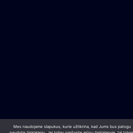
Mes naudojame slapukus, kurie užtikrina, kad Jums bus patogu
naudotis tinklalapiu. Jei toliau naršysite mūsų tinklalapyje, tai tolyg