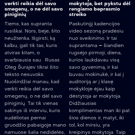
verkti reikia dėl savo
mokytoja, bet pykstu dėl
smegenų, o ne dėl savo
rengiamo beprasmio
piniginių
streiko
Tiems, kas supranta
Paskutinįjį kadencijos
rusiškai. Nors, beje, šito
video sezoną pradėsiu
neužtenka. Išgirsti, ką
nuo sveikinimo. Ir tai
kalbu, gali tik tas, kuris
suprantama – šiandien
atviras kitam, o
rugsėjo pirmoji, diena,
svarbiausia sau. Rusas
kurios laukdavau visą
Oleg Šurajev tikrai šito
savo gyvenimą, ir kai
teksto nesuvoks.
buvau mokinukė, ir kai į
Nuoširdžiai manau, kad
auditoriją ar į klasę
verkti reikia dėl savo
mokykloje ėjau kaip
smegenų, o ne dėl savo
dėstytoja ar mokytoja.
piniginių. Tai tik vienas
Didžiausias
sakinys iš interviu, kuris
komplimentas man iki pat
sudėliotas pernai
šios dienos ir, matyt, iki
gruodžio pabaigoje mano
tol, kol mirsiu, yra
namuose šalia nedidelės,
kreipinys mokytoja. Taip