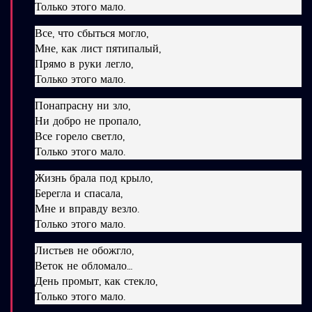
Только этого мало.
Все, что сбыться могло,
Мне, как лист пятипалый,
Прямо в руки легло,
Только этого мало.
Понапрасну ни зло,
Ни добро не пропало,
Все горело светло,
Только этого мало.
Жизнь брала под крыло,
Берегла и спасала,
Мне и вправду везло.
Только этого мало.
Листьев не обожгло,
Веток не обломало…
День промыт, как стекло,
Только этого мало.