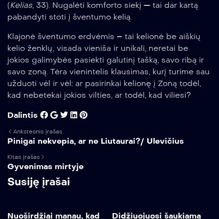
(
Kelias
, 33). Nugalėti komforto siekį — tai dar kartą
pabandyti stoti į šventumo kelią.
Klajonė šventumo erdvėmis – tai kelionė be aiškių
kelio ženklų, visada vieniša ir unikali, neretai be
jokios galimybės pasiekti galutinį tašką, savo ribą ir
savo zoną. Tėra vienintelis klausimas, kurį turime sau
užduoti vėl ir vėl: ar pasirinkai kelionę į Zoną todėl,
kad nebetekai jokios vilties, ar todėl, kad viliesi?
Dalintis
Ankstesnis įrašas
Pinigai nekvepia, ar ne Liutaurai?/ Ulevičius
Kitas įrašas
Gyvenimas mirtyje
Susiję įrašai
Nuoširdžiai manau, kad
Didžiuojuosi šaukiama