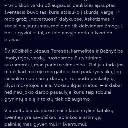
Pranciškos vardu džiaugiausi: paukščių apsuptas
šventasis buvo tas, kuris atsisuko į skurdą, vargą ir
rado grožį „nevertuose“ dalykuose. Asketizmas ir
socialinis jautrumas, meilė ne tik kiekvienam žmogui,
bet ir gyviui — tai, ko taip savyje noriu ir kasdien
prašau.
Šv. Kūdikėlio Jėzaus Teresės, karmelitės ir Bažnyčios
mokytojos, vardą, ruošdamos Sutvirtinimo
sakramentui, man parinko vienuolės. Gal jau tada jos
matė, kad mažoje mergaitėje, kuri padarys viską, jog
išsisuktų nuo namų darbų ir kur sode paskaitytų,
slypi mokytojos siela. Mokiau ilgus metus, — ir dabar
nežinau jokio darbo pasaulyje, kuris taip tobulai
grynintų sielą ir teiktų tiek džiaugsmo.
Vis dėlto šie du išskirtiniai ir labai mylimi katalikų
šventieji yra savotiškas aplinkos ir artimųjų
palinkėjimas gyvenimui ir šventumui.