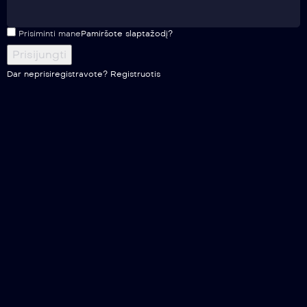
Prisiminti mane
Pamiršote slaptažodį?
Dar neprisiregistravote?
Registruotis