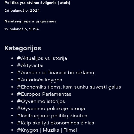
Politika yra atviras žvilgsnis į ateitį
26 balandžio, 2024
Naratyvų jėga ir jų grėsmės
19 balandžio, 2024
Kategorijos
#Aktualijos vs Istorija
#Aktyvistai
#Asmeniniai finansai be reklamų
#Autorinės knygos
#Ekonomika tiems, kam sunku suvesti galus
#Europos Parlamentas
#Gyvenimo istorijos
#Gyvenimo politikoje istorija
#Iššifruojame politikų žinutes
#Kaip skaityti ekonomines žinias
#Knygos | Muzika | Filmai