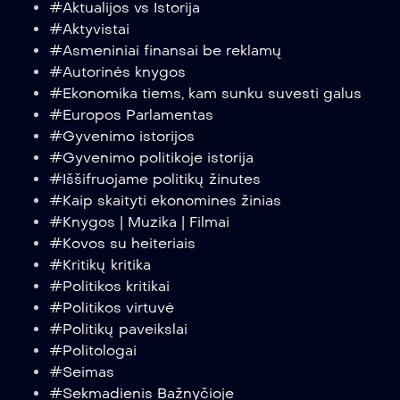
#Aktualijos vs Istorija
#Aktyvistai
#Asmeniniai finansai be reklamų
#Autorinės knygos
#Ekonomika tiems, kam sunku suvesti galus
#Europos Parlamentas
#Gyvenimo istorijos
#Gyvenimo politikoje istorija
#Iššifruojame politikų žinutes
#Kaip skaityti ekonomines žinias
#Knygos | Muzika | Filmai
#Kovos su heiteriais
#Kritikų kritika
#Politikos kritikai
#Politikos virtuvė
#Politikų paveikslai
#Politologai
#Seimas
#Sekmadienis Bažnyčioje