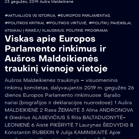
23 gegužės, 2019
Aušra Maldeikienė
#AKTUALIJOS VS ISTORIJA
,
#EUROPOS PARLAMENTAS
,
#POLITIKOS KRITIKAI
,
#POLITIKOS VIRTUVĖ
,
#POLITIKŲ PAVEIKSLAI
,
ATSAKAU Į RINKĖJŲ KLAUSIMUS
,
POLITINE PROGRAMA
Viskas apie Europos
Parlamento rinkimus ir
Aušros Maldeikienės
traukinį vienoje vietoje
Aušros Maldeikienės traukinys – visuomeninis
rinkimų komitetas, dalyvaujantis 2019 m. gegužės 26
dienos Europos Parlamento rinkimuose. Sąrašo
nariai (biografijos ir deklaracijos nuorodose): 1 Aušra
MALDEIKIENĖ 2 Rasa ŽEMAITĖ 3 Alina ANDRONOVA
4 Giedrius ALASEVIČIUS 5 Rita BALTADUONYTĖ-
LEONIENĖ 6 Aistė PIKŠRYTĖ 7 Laurynas ŠEDVYDIS 8
Konstantin RUBEKIN 9 Julija KAMINSKAITĖ Apie