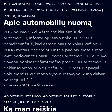
#AKTUALIJOS VS ISTORIJA
,
#GYVENIMO POLITIKOJE ISTORIJA
,
#POLITIKOS KRITIKAI
,
#POLITIKOS VIRTUVĖ
,
#SEIMAS
,
ATSAKAU Į
RINKĖJŲ KLAUSIMUS
Apie automobilių nuomą
2017 sausio 25 d. Aštrėjant klausimui dėl
automobilių, informuoju savo rinkėjus ir visus
besidominčius, kad asmeniniais reikalais važinėju
2008 metais pagamintu ir tais pačiais metais man
vyro padovanotu MINI Cooper automobiliu. Tai buvo
dovana penkiasdešimtmečio proga. Tas automobilis
deklaruojamas nuo tų pačių 2008 metų ir pagal
dokumentus yra mano vyro nuosavybė, kurią dabar
naudoju aš […]
25 sausio, 2017
Aušra Maldeikienė
#GYVENIMO ISTORIJOS
,
#GYVENIMO POLITIKOJE ISTORIJA
,
ATSAKAU Į RINKĖJŲ KLAUSIMUS
Ką man reiškia