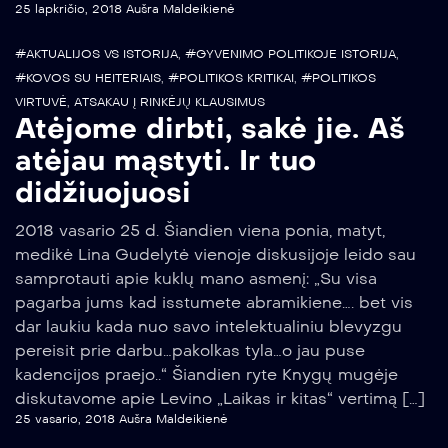
25 lapkričio, 2018
Aušra Maldeikienė
#AKTUALIJOS VS ISTORIJA
,
#GYVENIMO POLITIKOJE ISTORIJA
,
#KOVOS SU HEITERIAIS
,
#POLITIKOS KRITIKAI
,
#POLITIKOS
VIRTUVĖ
,
ATSAKAU Į RINKĖJŲ KLAUSIMUS
Atėjome dirbti, sakė jie. Aš
atėjau mąstyti. Ir tuo
didžiuojuosi
2018 vasario 25 d. Šiandien viena ponia, matyt,
medikė Lina Gudelytė vienoje diskusijoje leido sau
samprotauti apie kuklų mano asmenį: „Su visa
pagarba jums kad isstumete abramikiene…. bet vis
dar laukiu kada nuo savo intelektualiniu blevyzgu
pereisit prie darbu…pakolkas tyla…o jau puse
kadencijos praejo..“ Šiandien ryte Knygų mugėje
diskutavome apie Levino „Laikas ir kitas“ vertimą […]
25 vasario, 2018
Aušra Maldeikienė