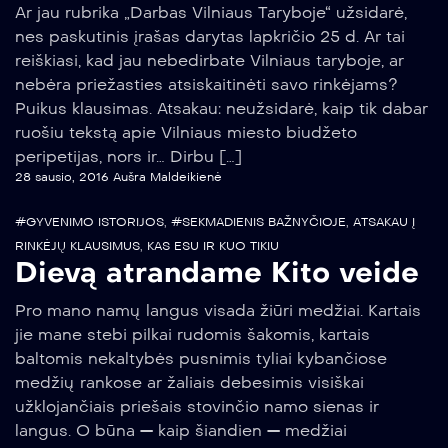
Ar jau rubrika „Darbas Vilniaus Taryboje“ užsidarė,
nes paskutinis įrašas darytas lapkričio 25 d. Ar tai
reiškiasi, kad jau nebedirbate Vilniaus taryboje, ar
nebėra priežasties atsiskaitinėti savo rinkėjams?
Puikus klausimas. Atsakau: neužsidarė, kaip tik dabar
ruošiu tekstą apie Vilniaus miesto biudžeto
peripetijas, nors ir… Dirbu […]
28 sausio, 2016
Aušra Maldeikienė
#GYVENIMO ISTORIJOS
,
#SEKMADIENIS BAŽNYČIOJE
,
ATSAKAU Į
RINKĖJŲ KLAUSIMUS
,
KAS ESU IR KUO TIKIU
Dievą atrandame Kito veide
Pro mano namų langus visada žiūri medžiai. Kartais
jie mane stebi pilkai rudomis šakomis, kartais
baltomis nekaltybės pusnimis tyliai kybančiose
medžių rankose ar žaliais debesimis visiškai
užklojančiais priešais stovinčio namo sienas ir
langus. O būna — kaip šiandien — medžiai