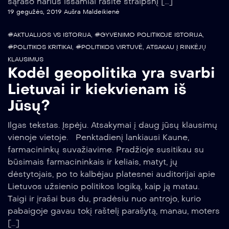
sąrašo narius išsamiai rasite straipsnį […]
19 gegužės, 2019
Aušra Maldeikienė
#AKTUALIJOS VS ISTORIJA
,
#GYVENIMO POLITIKOJE ISTORIJA
,
#POLITIKOS KRITIKAI
,
#POLITIKOS VIRTUVĖ
,
ATSAKAU Į RINKĖJŲ
KLAUSIMUS
Kodėl geopolitika yra svarbi
Lietuvai ir kiekvienam iš
Jūsų?
Ilgas tekstas. Įspėju. Atsakymai į daug jūsų klausimų
vienoje vietoje. Penktadienį lankiausi Kaune,
farmacininkų suvažiavime. Pradžioje susitikau su
būsimais farmacininkais ir keliais, matyt, jų
dėstytojais, po to kalbėjau platesnei auditorijai apie
Lietuvos užsienio politikos logiką, kaip ją matau.
Taigi ir įrašai bus du, pradėsiu nuo antrojo, kurio
pabaigoje gavau tokį raštelį parašytą, manau, moters
[…]