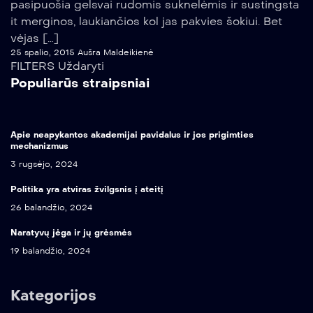
pasipuošia gelsvai rudomis suknelėmis ir sustingsta
it merginos, laukiančios kol jas pakvies šokiui. Bet
vėjas […]
25 spalio, 2015
Aušra Maldeikienė
FILTERS
Uždaryti
Populiarūs straipsniai
Apie neapykantos akademijai pavidalus ir jos prigimties
mechanizmus
3 rugsėjo, 2024
Politika yra atviras žvilgsnis į ateitį
26 balandžio, 2024
Naratyvų jėga ir jų grėsmės
19 balandžio, 2024
Kategorijos