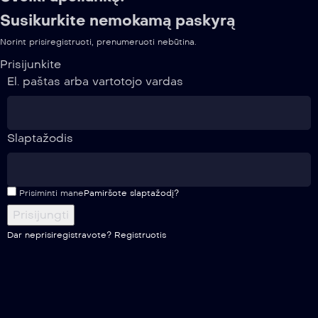
Susikurkite nemokamą paskyrą
Norint prisiregistruoti, prenumeruoti nebūtina.
Prisijunkite
El. paštas arba vartotojo vardas
Slaptažodis
Prisiminti mane
Pamiršote slaptažodį?
Dar neprisiregistravote?
Registruotis