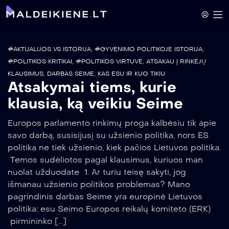
#AKTUALIJOS VS ISTORIJA
,
#GYVENIMO POLITIKOJE ISTORIJA
,
#POLITIKOS KRITIKAI
,
#POLITIKOS VIRTUVĖ
,
ATSAKAU Į RINKĖJŲ
KLAUSIMUS
,
DARBAS SEIME
,
KAS ESU IR KUO TIKIU
Atsakymai tiems, kurie
klausia, ką veikiu Seime
Europos parlamento rinkimų proga kalbėsiu tik apie
savo darbą, susisijusį su užsienio politika, nors ES
politika ne tiek užsienio, kiek pačios Lietuvos politika.
Temos sudėliotos pagal klausimus, kuriuos man
nuolat užduodate 1. Ar turiu teisę sakyti, jog
išmanau užsienio politikos problemas? Mano
pagrindinis darbas Seime yra europinė Lietuvos
politika: esu Seimo Europos reikalų komiteto (ERK)
pirmininko […]