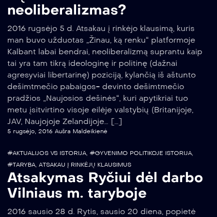
neoliberalizmas?
2016 rugsėjo 5 d. Atsakau į rinkėjo klausimą, kuris
man buvo užduotas „Žinau, ką renku“ platformoje
Kalbant labai bendrai, neoliberalizmą suprantu kaip
tai yra tam tikrą ideologinę ir politinę (dažnai
agresyviai libertarinę) poziciją, kylančią iš aštunto
dešimtmečio pabaigos- devinto dešimtmečio
pradžios „Naujosios dešinės“, kuri apytikriai tuo
metu įsitvirtino visoje eilėje valstybių (Britanijoje,
JAV, Naujojoje Zelandijoje… […]
5 rugsėjo, 2016
Aušra Maldeikienė
#AKTUALIJOS VS ISTORIJA
,
#GYVENIMO POLITIKOJE ISTORIJA
,
#TARYBA
,
ATSAKAU Į RINKĖJŲ KLAUSIMUS
Atsakymas Ryčiui dėl darbo
Vilniaus m. taryboje
2016 sausio 28 d. Rytis, sausio 20 diena, popietė