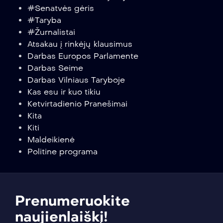
#Senatvės gėris
#Taryba
#Žurnalistai
Atsakau į rinkėjų klausimus
Darbas Europos Parlamente
Darbas Seime
Darbas Vilniaus Taryboje
Kas esu ir kuo tikiu
Ketvirtadienio Pranešimai
Kita
Kiti
Maldeikienė
Politine programa
Prenumeruokite
naujienlaiškį!