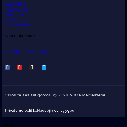
Pagrindinis
Vaizdo įrašai
Straipsniai
Apie mane
Išlaidų ataskaitos
Komunikuokime
maldeikiene@gmail.com
Visos teisės saugomos. © 2024 Aušra Maldeikienė
Privatumo politika
Naudojimosi sąlygos
Dalintis