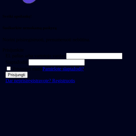
Sveiki apsilankę!
Susikurkite nemokamą paskyrą
Norint prisiregistruoti, prenumeruoti nebūtina.
Prisijunkite
El. paštas arba vartotojo vardas
Slaptažodis
Prisiminti mane
Pamiršote slaptažodį?
Dar neprisiregistravote?
Registruotis