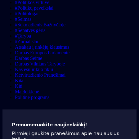
#Politikos virtuvė
#Politikų paveikslai
#Politologai
#Seimas
#Sekmadienis Bažnyčioje
#Senatvės gėris
#Taryba
#Žurnalistai
Atsakau į rinkėjų klausimus
Darbas Europos Parlamente
Darbas Seime
Darbas Vilniaus Taryboje
Kas esu ir kuo tikiu
Ketvirtadienio Pranešimai
Kita
Kiti
Maldeikienė
Politine programa
Prenumeruokite naujienlaiškį!
Pirmieji gaukite pranešimus apie naujausius