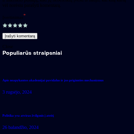
vėl norėsiu parašyti komentarą.
*
Įvertinimas
Close
Populiarūs straipsniai
Apie neapykantos akademijai pavidalus ir jos prigimties mechanizmus
3 rugsėjo, 2024
Politika yra atviras žvilgsnis į ateitį
26 balandžio, 2024