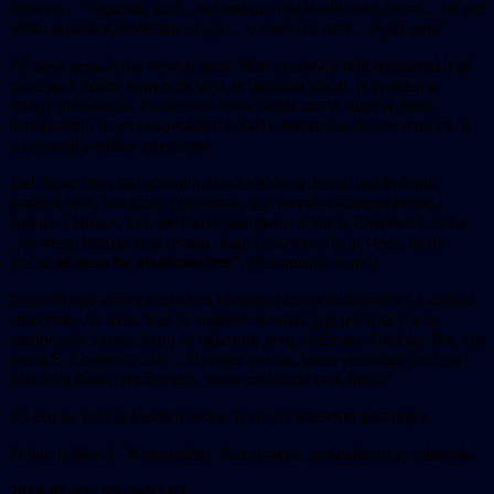
snekom…
“ Išgirdau, kad „
kai zmogui visi kvaili arba durni… tai gal
reiktu paieskot problemu savyje… o man visi geri… ir jus gera
“.
Aš nesu gera. Arba nebesu gera. Man nusibodo būti trypiamai ir aš
neatėjau į Seimą kam nors kojų ar laiptinių plauti. Ir problemų
savyje neieškosiu. Problemos tuose, kurie mane siunčia dirbti,
nematydami ir net nesuvokdami, kad sunkiausias darbas mąstyti. Ir
tai pirmoji politiko priedermė.
Tad dabar jau visai atvirai kalsiu kiekvieną dieną, bandydama
grąžinti tuos, kas girdi, į politikos , t.y. moralės samprotavimų,
laukus. Į laukus, kur, perfrazuojant mano mylimą Emanuel Leviną
„Aš neegzistuoju kaip dvasia, kaip šypsena ar kaip vėjas, kuris
pučia,
aš nesu be atsakomybės“
. [Patamsinta mano]
Pradedu nuo aiškių moralinių klausimų Linui Kukuraičiui. Lauksiu
atsakymų. Ar tikiu, kad jis sugebės suvokti, jog politika yra ne
raudos prie karstų, kapų ar ligoninių lovų, nežinau. Abejoju. Bet, dar
viena E. Levino mintis: „ Herojus yra tas, kuris visuomet įžvelgia
paskutinį šansą; tai žmogus, kuris nesiliauja rasti šansų“.
Aš esu ta, kuri jų kasdien ieško. Ir tai yra intelekto pastangos.
Toliau laiškas L. Kukuraičiui. Kai atsakys, pasidalinsiu jo mintimis.
2018-02-23; SN-S(N)-63