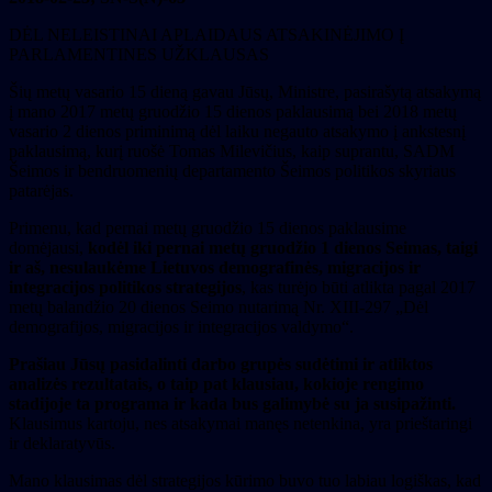
DĖL NELEISTINAI APLAIDAUS ATSAKINĖJIMO Į
PARLAMENTINES UŽKLAUSAS
Šių metų vasario 15 dieną gavau Jūsų, Ministre, pasirašytą atsakymą
į mano 2017 metų gruodžio 15 dienos paklausimą bei 2018 metų
vasario 2 dienos priminimą dėl laiku negauto atsakymo į ankstesnį
paklausimą, kurį ruošė Tomas Milevičius, kaip suprantu, SADM
Šeimos ir bendruomenių departamento Šeimos politikos skyriaus
patarėjas.
Primenu, kad pernai metų gruodžio 15 dienos paklausime
domėjausi,
kodėl iki pernai metų gruodžio 1 dienos Seimas, taigi
ir aš, nesulaukėme Lietuvos demografinės, migracijos ir
integracijos politikos strategijos
, kas turėjo būti atlikta pagal 2017
metų balandžio 20 dienos Seimo nutarimą Nr. XIII-297 „Dėl
demografijos, migracijos ir integracijos valdymo“.
Prašiau Jūsų pasidalinti darbo grupės sudėtimi ir atliktos
analizės rezultatais, o taip pat klausiau, kokioje rengimo
stadijoje ta programa ir kada bus galimybė su ja susipažinti.
Klausimus kartoju, nes atsakymai manęs netenkina, yra prieštaringi
ir deklaratyvūs.
Mano klausimas dėl strategijos kūrimo buvo tuo labiau logiškas, kad