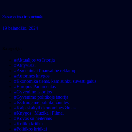
Naratyvų jėga ir jų grėsmės
19 balandžio, 2024
Kategorijos
#Aktualijos vs Istorija
#Aktyvistai
#Asmeniniai finansai be reklamų
#Autorinės knygos
#Ekonomika tiems, kam sunku suvesti galus
#Europos Parlamentas
#Gyvenimo istorijos
#Gyvenimo politikoje istorija
#Iššifruojame politikų žinutes
#Kaip skaityti ekonomines žinias
#Knygos | Muzika | Filmai
#Kovos su heiteriais
#Kritikų kritika
#Politikos kritikai