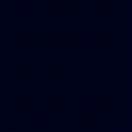
esmines Lietuvos politinio gyvenimo nuostatas, kurios tą politiką
sunaikina. Pirma, – čia visokių brazauskų ir darbiečių laikysena:
nepolitikuokim, reikia kažką dirbti. Pridurčiau – dirbti sau ir savo
šeimai, valstybės ir Kito čia nėra.
Antrosios laikysenos ištakos TSPMI, kur kažko kažkaip pamoko ir
tada tokie lyg ir mokyti nibitai politologai pagal meniu atsiranka
partijas ir žaidžia rinkiminius žaidimėlius pardavinėdami savo labai
vidutiniškas smegenis tiems, kurie eina „dirbti“. Visi laimingi.
Pinigai papildo
kišenius
, nes jokių didesnių ambicijų su žiburiu
nerasi.
Verkia tik tauta. Ir dar baisiau, kad ji verkia tik todėl, kad tokios
pigios politologijos bei dar pigesnės „dirbimo“ politikos laukuose
nelieka POLITIKOS, t.y. kalbos apie moralę, jos sunkius
sprendinius ir kasdienį bandymą atsigręžti esmių link.
Lina Gudelytė yra pirmosios grupės gerbėja. Nekęsdama visa
širdimi tokio pasaulio, komentuodama buvau maksimaliai grubi ir
net peržengiau sveiko proto ribas [nors tai ir ne pasiteisinimas,
sunku, kai atiduoti visą širdį, bet už tai esi nuolat apspjaudoma]: „
Priešingai, nei jūs, aš kvailių nemėgstu“.
Diskusija aštrėjo, man
buvo pasakyta, kad patinku,
„tik nereikia tokiu zemo lygio
diskusiju…. Tai Jums garbes nedaro… man patinka jusu
intelektualios blevyzgos… jusu izvalgos… bet snekos lieka