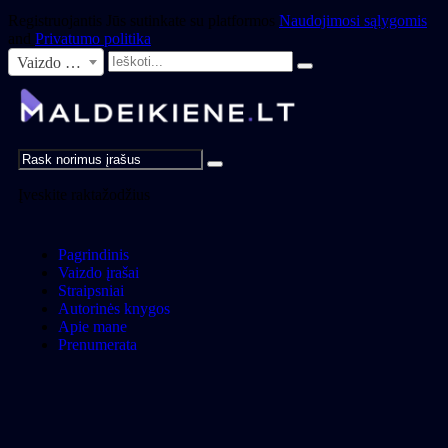
Registruojantis Jūs sutinkate su platformos
Naudojimosi sąlygomis
and
Privatumo politika
Vaizdo įrašai
Įveskite raktažodžius
Pagrindinis
Vaizdo įrašai
Straipsniai
Autorinės knygos
Apie mane
Prenumerata