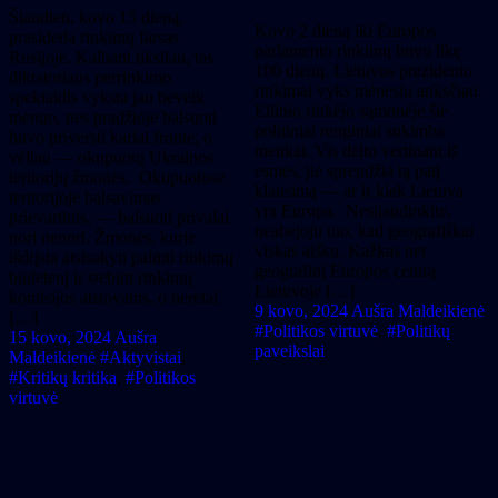
Šiandien, kovo 15 dieną,
Kovo 2 dieną iki Europos
prasideda rinkimų farsas
parlamento rinkimų buvo likę
Rusijoje. Kalbant tiksliau, tas
100 dienų. Lietuvos prezidento
diktatoriaus perrinkimo
rinkimai vyks mėnesiu anksčiau.
spektaklis vyksta jau beveik
Eilinio rinkėjo sąmonėje šie
mėnuo, nes pradžioje balsuoti
politiniai renginiai sukimba
buvo priversti kariai fronte, o
menkai. Vis dėlto vertinant iš
vėliau — okupuotų Ukrainos
esmės, jie sprendžia tą patį
teritorijų žmonės. Okupuotose
klausimą — ar ir kiek Lietuva
teritorijoje balsavimas
yra Europa. Nesijaudinkite,
prievartinis, — balsuoti privalai
neabejoju tuo, kad geografiškai
nori nenori. Žmonės, kurie
viskas aišku. Kažkas net
išdrįsta atsisakyti paimti rinkimų
geografinį Europos centrą
biuletenį ir stebint rinkimų
Lietuvoje […]
komisijos atstovams, o neretai
9 kovo, 2024
Aušra Maldeikienė
[…]
#Politikos virtuvė
,
#Politikų
15 kovo, 2024
Aušra
paveikslai
Maldeikienė
#Aktyvistai
,
#Kritikų kritika
,
#Politikos
virtuvė