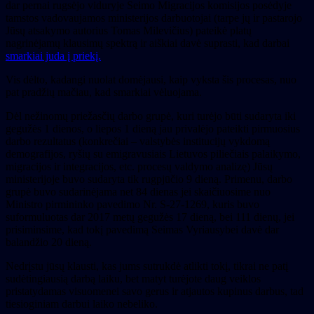
dar pernai rugsėjo viduryje Seimo Migracijos komisijos posėdyje
tamstos vadovaujamos ministerijos darbuotojai (tarpe jų ir pastarojo
Jūsų atsakymo autorius Tomas Milevičius) pateikė platų
nagrinėjamų klausimų spektrą ir aiškiai davė suprasti, kad darbai
smarkiai juda į priekį.
Vis dėlto, kadangi nuolat domėjausi, kaip vyksta šis procesas, nuo
pat pradžių mačiau, kad smarkiai vėluojama.
Dėl nežinomų priežasčių darbo grupė, kuri turėjo būti sudaryta iki
gegužės 1 dienos, o liepos 1 dieną jau privalėjo pateikti pirmuosius
darbo rezultatus (konkrečiai – valstybės institucijų vykdomą
demografijos, ryšių su emigravusiais Lietuvos piliečiais palaikymo,
migracijos ir integracijos, etc. procesų valdymo analizę) Jūsų
ministerijoje buvo sudaryta tik rugpjūčio 9 dieną. Primenu, darbo
grupė buvo sudarinėjama net 84 dienas jei skaičiuosime nuo
Ministro pirmininko pavedimo Nr. S-27-1269, kuris buvo
suformuluotas dar 2017 metų gegužės 17 dieną, bei 111 dienų, jei
prisiminsime, kad tokį pavedimą Seimas Vyriausybei davė dar
balandžio 20 dieną.
Nedrįstu jūsų klausti, kas jums sutrukdė atlikti tokį, tikrai ne patį
sudėtingiausią darbą laiku, bet matyt turėjote daug veiklos
pristatydamas visuomenei savo gerus ir atjautos kupinus darbus, tad
tiesioginiam darbui laiko nebeliko.