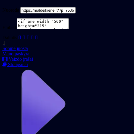
Nuoroda
Embed
Dalintis
Šoninė juosta
Mano paskyra
Vaizdo įrašai
Straipsniai