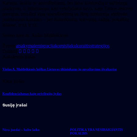
Kartoju, laukiu ne atsirašinėjimų, bet labai konkrečių ir sąžiningų
atsakymų, ir informuoju, kad vykdydama savo, kaip Tautos atstovės
pareigas, nuo šiol visą susirašinėjimą su Jūsų ministerija viešinsiu
įvairiausiais kanalais – per žiniasklaidą, televiziją, radiją, pokalbių
laidose, ir t.t. ir t.t.
Seimo narė dr. Aušra Maldeikienė
Žymos
atsakymai
emigracija
komisija
kukuraitis
strategijos
Dalintis
Ankstesnis įrašas
Viešas A. Maldeikienės laiškas Lietuvos ūkininkams jų suvažiavimo išvakarėse
Kitas įrašas
Konfidencialumas kaip privilegijų šydas
Susiję įrašai
Nėra juodai – balto laiko
POLITIKA YRA NESIBAIGIANTIS
POKALBIS