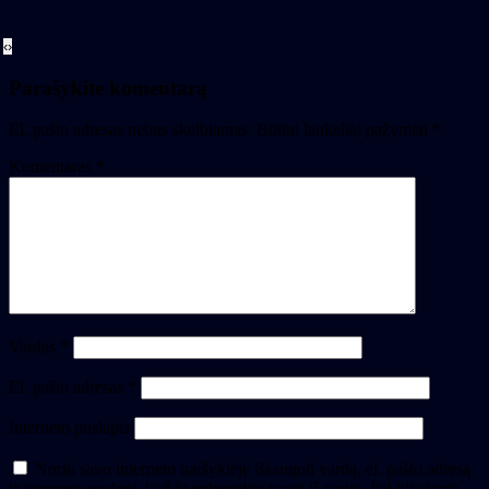
‹
›
Parašykite komentarą
El. pašto adresas nebus skelbiamas.
Būtini laukeliai pažymėti
*
Komentaras
*
Vardas
*
El. pašto adresas
*
Interneto puslapis
Noriu savo interneto naršyklėje išsaugoti vardą, el. pašto adresą
ir interneto puslapį, kad jų nebereiktų įvesti iš naujo, kai kitą kartą