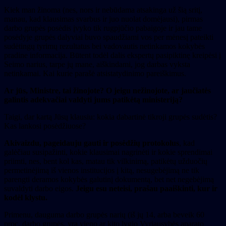
Kiek man žinoma (nes, nors ir nebūdama atsakinga už šią sritį,
manau, kad klausimas svarbus ir juo nuolat domėjausi), pirmas
darbo grupės posėdis įvyko tik rugpjūčio pabaigoje ir jau tame
posėdyje grupės dalyviai buvo spaudžiami vos per mėnesį pateikti
sudėtingų tyrimų rezultatus bei vadovautis netinkamos kokybės
pradine informacija. Būtent todėl dalis ekspertų pasipiktinę kreipėsi į
Seimo narius, tarpe jų mane, aiškindami, jog darbas vyksta
netinkamai. Kai kurie parašė atsistatydinimo pareiškimus.
Ar jūs, Ministre, tai žinojote? O jeigu nežinojote, ar jaučiatės
galintis adekvačiai valdyti jums patikėtą ministeriją?
Taigi, dar kartą Jūsų klausiu: kokia dabartinė tikroji grupės sudėtis?
Kas lankosi posėdžiuose?
Akivaizdu, pageidauju gauti ir posėdžių protokolus
, kad
galėčiau susipažinti, kokie klausimai nagrinėti ir kokie sprendimai
priimti, nes, bent kol kas, matau tik vilkinimą, patikėtų užduočių
permetinėjimą iš vienos institucijos į kitą, nesugebėjimą ne tik
parengti deramos kokybės galutinį dokumentą, bet net negebėjimą
suvaldyti darbo eigos.
Jeigu esu neteisi, prašau paaiškinti, kur ir
kodėl klystu.
Primenu, dauguma darbo grupės narių (iš jų 14, arba beveik 60
proc. darbo grupės, yra vieno ar kito lygio Vyriausybės aparato