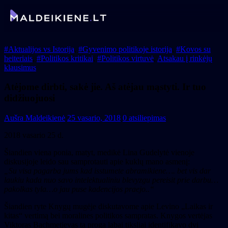
#Aktualijos vs Istorija
,
#Gyvenimo politikoje istorija
,
#Kovos su
heiteriais
,
#Politikos kritikai
,
#Politikos virtuvė
,
Atsakau į rinkėjų
klausimus
Atėjome dirbti, sakė jie. Aš atėjau mąstyti. Ir tuo
didžiuojuosi
Aušra Maldeikienė
25 vasario, 2018
0 atsiliepimas
2018 vasario 25 d.
Šiandien viena ponia, matyt, medikė Lina Gudelytė vienoje
diskusijoje leido sau samprotauti apie kuklų mano asmenį:
„Su visa pagarba jums kad isstumete abramikiene…. bet vis dar
laukiu kada nuo savo intelektualiniu blevyzgu pereisit prie darbu…
pakolkas tyla…o jau puse kadencijos praejo..“
Šiandien ryte Knygų mugėje diskutavome apie Levino „Laikas ir
kitas“ vertimą bei moralines politikos sampratas. Knygos vertėjas
Viktoras Bachmetjevas ta proga labai tiksliai identifikavo dvi