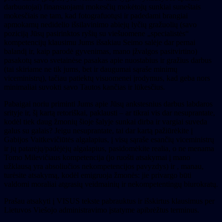
darbuotojai) finansuojami mokesčių mokėtojų sunkiai suneštais
mokesčiais ne tam, kad fotografuotųsi ir padedami brangiai
apmokamų nedidelio išsilavinimo abiejų lyčių gražuolių (savo
poziciją Jūsų pasirinktos ryšių su viešuomene „specialistės“
kompetencijų klausimu Jums išsakiau Seimo salėje dar pernai
balandį ir, kaip parodė gyvenimas, mano įžvalgos pasitvirtino)
pasakotų savo svetainėse pasakas apie nuostabius ir gražius darbus
(tai skiriame ne tik jums, bet ir daugumai sąraše minimų
viceministrų), tačiau patiektų visuomenei įrodymus, kad geba nors
minimaliai suvokti savo Tautos kančias ir lūkesčius.
Pabaigai noriu priminti Jums apie Jūsų ankstesnius darbus labdaros
srityje ir, šį kartą retoriškai, paklausti – ar tikrai vis dar nesuprantate,
kodėl tiek daug žmonių šioje šalyje sunkai dirba ir vargiai suveda
galus su galais? Jeigu nesuprantate, tai dar kartą pažiūrėkite į
Gabijos Vaitkevičiūtės algalapius, į visų sąraše esančių viceministrų
ir jų patarėjų/padėjėjų algalapius, pasidomėkite realia, o ne menama
Tomo Milevičiaus kompetencija (jo ruošti atsakymai į mano
užklausą yra absoliučios nekompetencijos pavyzdys) ir , manau,
turėsite atsakymą, kodėl emigruoja žmonės: jie privargo būti
valdomi moraliai atgrasių veidmainių ir nekompetentingų biurokratų.
Prašau atsakyti į VISUS tekste pabrauktus ir išskirtus klausimus per
Lietuvos Viešojo administravimo įstatyme apibrėžtus terminus.