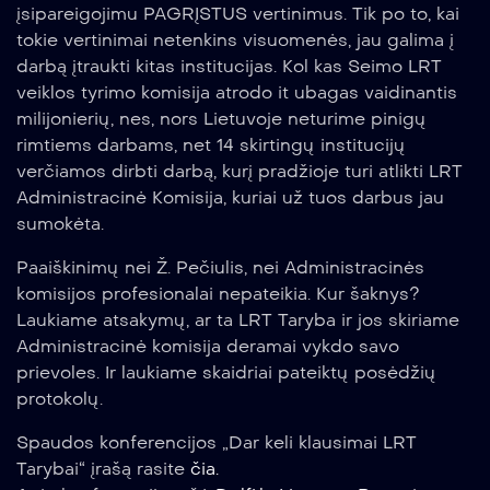
įsipareigojimu PAGRĮSTUS vertinimus. Tik po to, kai
tokie vertinimai netenkins visuomenės, jau galima į
darbą įtraukti kitas institucijas. Kol kas Seimo LRT
veiklos tyrimo komisija atrodo it ubagas vaidinantis
milijonierių, nes, nors Lietuvoje neturime pinigų
rimtiems darbams, net 14 skirtingų institucijų
verčiamos dirbti darbą, kurį pradžioje turi atlikti LRT
Administracinė Komisija, kuriai už tuos darbus jau
sumokėta.
Paaiškinimų nei Ž. Pečiulis, nei Administracinės
komisijos profesionalai nepateikia. Kur šaknys?
Laukiame atsakymų, ar ta LRT Taryba ir jos skiriame
Administracinė komisija deramai vykdo savo
prievoles. Ir laukiame skaidriai pateiktų posėdžių
protokolų.
Spaudos konferencijos „Dar keli klausimai LRT
Tarybai“ įrašą rasite
čia.