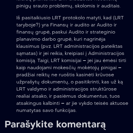
pinigų srauto problemų, skolomis ir auditais.
Iš pasitaikiusio LRT protokolo matyti, kad (LRT
taryboje?) yra Finansų ir audito ar Audito ir
finansų grupė, paskui Audito ir strateginio
planavimo darbo grupė, kuri nagrinėja
klausimus (pvz. LRT administracijos pateiktas
sąmatas) ir jei reikia, kreipiasi į Administracijos
komisiją. Taigi, LRT komisijai – jei jau ėmėsi tirti
kaip naudojami mokesčių mokėtojų pinigai –
pradžiai reiktų ne ruoštis kasinėti krūvose
užprašytų dokumentų, o pasitikrinti, kas už ką
LRT valdymo ir administracijos struktūrose
realiai atsako, ir pasiėmus dokumentus, tuos
atsakingus kalbinti – ar jie vykdo teisės aktuose
numatytas savo funkcijas.
Parašykite komentarą