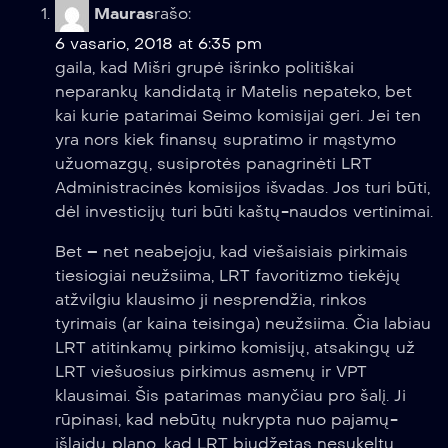
Mauras
rašo:
6 vasario, 2018 at 6:35 pm
gaila, kad Mišri grupė išrinko politiškai
neparankų kandidatą ir Matelis nepateko, bet
kai kurie patarimai Seimo komisijai geri. Jei ten
yra nors kiek finansų supratimo ir mąstymo
užuomazgų, susiprotės panagrinėti LRT
Administracinės komisijos išvadas. Jos turi būti,
dėl investicijų turi būti kaštų-naudos vertinimai.
Bet – net neabejoju, kad viešaisiais pirkimais
tiesiogiai neužsiima, LRT favoritizmo tiekėjų
atžvilgiu klausimo ji nesprendžia, rinkos
tyrimais (ar kaina teisinga) neužsiima. Čia labiau
LRT atitinkamų pirkimo komisijų, atsakingų už
LRT viešuosius pirkimus asmenų ir VPT
klausimai. Šis patarimas manyčiau pro šalį. Ji
rūpinasi, kad nebūtų nukrypta nuo pajamų-
išlaidų plano, kad LRT biudžetas nesukeltų