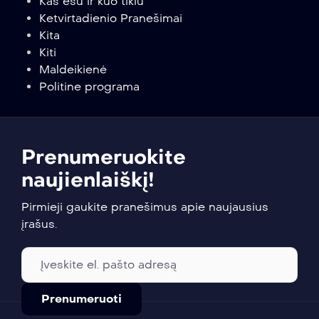
Kas esu ir kuo tikiu
Ketvirtadienio Pranešimai
Kita
Kiti
Maldeikienė
Politine programa
Prenumeruokite
naujienlaiškį!
Pirmieji gaukite pranešimus apie naujausius
įrašus.