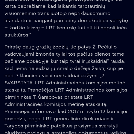
kartą pabrėžiame, kad laikantis tarptautinių
visuomeninio transliuotojo nepriklausomumo
standartų ir saugant pamatinę demokratijos vertybę
– žodžio laisvę – LRT kontrolę turi atlikti nepolitinės
struktūros.“
Prirašę daug gražių žodžių tie patys Ž. Pečiulio
vadovaujami žmonės tyliai tos pačius dienos tame
pačiame posėdyje, kur taip tyrai ir „skaidriai“ rauda,
kad jiems neleidžia jų smėlio dėžėje žaisti, kaip jie
nori, 7 klausimu visai neskaidriai pažymi: „7.
SVARSTYTA. LRT Administracinės komisijos metinė
ataskaita. Pranešėjas LRT Administracinės komisijos
pirmininkas T. Šarapovas pristatė LRT
Administracinės komisijos metinę ataskaitą.
Pranešėjas informavo, kad 2017 m. įvyko 12 komisijos
posėdžių pagal LRT generalinio direktoriaus ir
Tarybos pirmininko pateiktus prašymus svarstyti
biudžeto projektus, strategijos dokumentus, veiklos