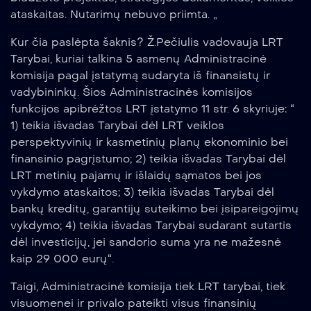
ataskaitas. Nutarimų nebuvo priimta. „
Kur čia paslėpta šaknis? Ž.Pečiulis vadovauja LRT
Tarybai, kuriai talkina 5 asmenų Administracinė
komisija pagal įstatymą sudaryta iš finansistų ir
vadybininkų. Šios Administracinės komisijos
funkcijos apibrėžtos LRT įstatymo 11 str. 6 skyriuje: “
1) teikia išvadas Tarybai dėl LRT veiklos
perspektyvinių ir kasmetinių planų ekonominio bei
finansinio pagrįstumo; 2) teikia išvadas Tarybai dėl
LRT metinių pajamų ir išlaidų sąmatos bei jos
vykdymo ataskaitos; 3) teikia išvadas Tarybai dėl
bankų kreditų, garantijų suteikimo bei įsipareigojimų
vykdymo; 4) teikia išvadas Tarybai sudarant sutartis
dėl investicijų, jei sandorio suma yra ne mažesnė
kaip 29 000 eurų“.
Taigi, Administracinė komisija tiek LRT tarybai, tiek
visuomenei ir privalo pateikti visus finansinių