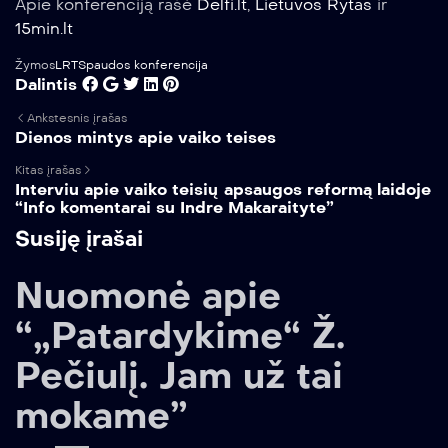
Apie konferenciją rašė
Delfi.lt
,
Lietuvos Rytas
ir
15min.lt
Žymos
LRT
Spaudos konferencija
Dalintis
Ankstesnis įrašas
Dienos mintys apie vaiko teises
Kitas įrašas
Interviu apie vaiko teisių apsaugos reformą laidoje
“Info komentarai su Indre Makaraityte”
Susiję įrašai
Nuomonė apie
“„Patardykime“ Ž.
Pečiulį. Jam už tai
mokame”