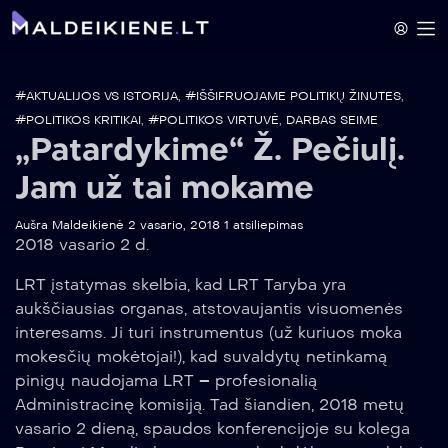
#AKTUALIJOS VS ISTORIJA
,
#IŠŠIFRUOJAME POLITIKŲ ŽINUTES
,
#POLITIKOS KRITIKAI
,
#POLITIKOS VIRTUVĖ
,
DARBAS SEIME
„Patardykime“ Ž. Pečiulį.
Jam už tai mokame
Aušra Maldeikienė
2 vasario, 2018
1 atsiliepimas
2018 vasario 2 d.
LRT įstatymas skelbia, kad LRT Taryba yra
aukščiausias organas, atstovaujantis visuomenės
interesams. Ji turi instrumentus (už kuriuos moka
mokesčių mokėtojai!), kad suvaldytų netinkamą
pinigų naudojama LRT – profesionalią
Administracinę komisiją. Tad šiandien, 2018 metų
vasario 2 dieną, spaudos konferencijoje su kolega