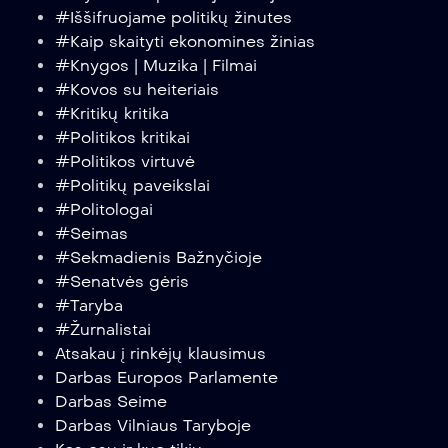
#Iššifruojame politikų žinutes
#Kaip skaityti ekonomines žinias
#Knygos | Muzika | Filmai
#Kovos su heiteriais
#Kritikų kritika
#Politikos kritikai
#Politikos virtuvė
#Politikų paveikslai
#Politologai
#Seimas
#Sekmadienis Bažnyčioje
#Senatvės gėris
#Taryba
#Žurnalistai
Atsakau į rinkėjų klausimus
Darbas Europos Parlamente
Darbas Seime
Darbas Vilniaus Taryboje