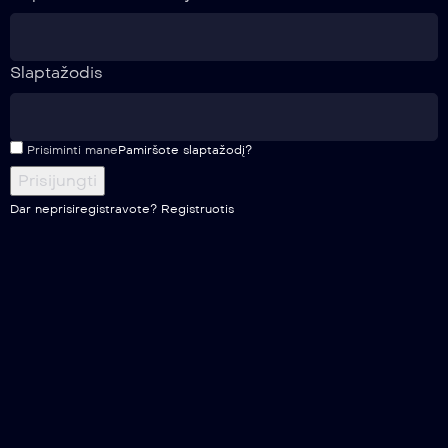
Slaptažodis
Prisiminti mane
Pamiršote slaptažodį?
Dar neprisiregistravote?
Registruotis