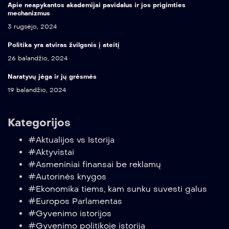
Apie neapykantos akademijai pavidalus ir jos prigimties
mechanizmus
3 rugsėjo, 2024
Politika yra atviras žvilgsnis į ateitį
26 balandžio, 2024
Naratyvų jėga ir jų grėsmės
19 balandžio, 2024
Kategorijos
#Aktualijos vs Istorija
#Aktyvistai
#Asmeniniai finansai be reklamų
#Autorinės knygos
#Ekonomika tiems, kam sunku suvesti galus
#Europos Parlamentas
#Gyvenimo istorijos
#Gyvenimo politikoje istorija