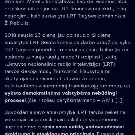
Broniumi Mateliu konstatavau, kad dėl esamos labai
neaiškios situacijos su LRT finansavimui skirtų lėšų
naudojimu kalčiausias yra LRT Tarybos pirmininkas
Ž. Pečiulis.
2018 sausio 23 dieną, jau po sausio 12 dieną
sudarytos LRT Seimo komisijos darbo pradžios, vyko
LRT Tarybos posėdis. Jo nariai su ašara balse (iš kur
atsirado ta nauja raudų mada?) kreipiasi į tautą:
„Lietuvos nacionalinio radijo ir televizijos (LRT)
taryba dėkoja mūsų žiūrovams, klausytojams,
skaitytojams ir visiems Lietuvos žmonėms,
palaikantiems visuomeninį transliuotoją tuo metu, kai
vyksta demokratinėms valstybėms nebūdingi
procesai
(čia ir toliau paryškinta mano – A.M.). […].
Suvokdama savo atsakomybę, LRT taryba neketina
veiksmais ar pareiškimais eskaluoti visuomenės
supriešinimo, o
tęsia savo veiklą, vadovaudamasi
skaidrumo ir atsakingumo principais
. Drauge dar