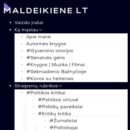
Vaizdo įrašai
Ką mąstau
Apie mane
Autorinės knygos
#Gyvenimo istorijos
#Senatvės gėris
#Knygos | Muzika | Filmai
#Sekmadienis Bažnyčioje
#Kovos su heiteriais
Straipsnių rubrikos
#Politikos kritikai
#Politikos virtuvė
#Politikų paveikslai
#Kritikų kritika
#Žurnalistai
#Politologai