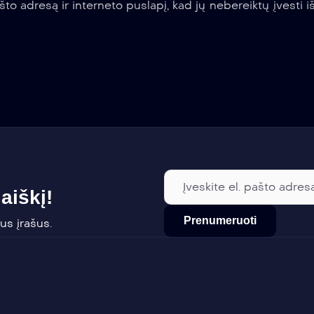
što adresą ir interneto puslapį, kad jų nebereiktų įvesti iš
aiškį!
us įrašus.