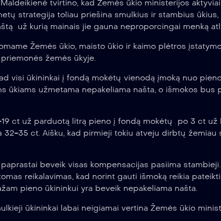
aldeikienė tvirtino, kad Žemės ūkio ministerijos aktyviai
ų strategija toliau priešina smulkius ir stambius ūkius,
ą už kurią mainais jie gauna neproporcingai menką atl
tomame Žemės ūkio, maisto ūkio ir kaimo plėtros įstatymo 
o priemonės žemės ūkyje.
d visi ūkininkai į fondą mokėtų vienodą įmoką nuo pieno 
iems ūkiams užmetama nepakeliama našta, o išmokos bus 
9 ct už parduotą litrą pieno į fondą mokėtų po 3 ct už l
una 32-35 ct. Aišku, kad pirmieji tokiu atveju dirbtų žemia
 paprastai beveik visas kompensacijas pasiima stambieji.
tomas reikalavimas, kad norint gauti išmoką reikia pateikt
žam pieno ūkininkui yra beveik nepakeliama našta.
lkieji ūkininkai labai neigiamai vertina Žemės ūkio minist