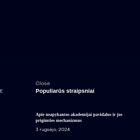
Close
Populiarūs straipsniai
E
Apie neapykantos akademijai pavidalus ir jos
prigimties mechanizmus
3 rugsėjo, 2024