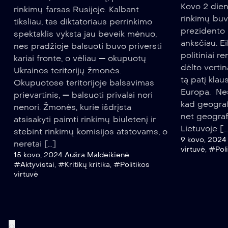
Kovo 2 dien
rinkimų farsas Rusijoje. Kalbant
rinkimų buv
tiksliau, tas diktatoriaus perrinkimo
prezidento 
spektaklis vyksta jau beveik mėnuo,
anksčiau. Ei
nes pradžioje balsuoti buvo priversti
politiniai r
kariai fronte, o vėliau — okupuotų
dėlto vertin
Ukrainos teritorijų žmonės.
tą patį klau
Okupuotose teritorijoje balsavimas
Europa. Nes
prievartinis, — balsuoti privalai nori
kad geograf
nenori. Žmonės, kurie išdrįsta
net geograf
atsisakyti paimti rinkimų biuletenį ir
Lietuvoje […
stebint rinkimų komisijos atstovams, o
9 kovo, 2024
neretai […]
virtuvė
,
#Poli
15 kovo, 2024
Aušra Maldeikienė
#Aktyvistai
,
#Kritikų kritika
,
#Politikos
virtuvė
‹
›