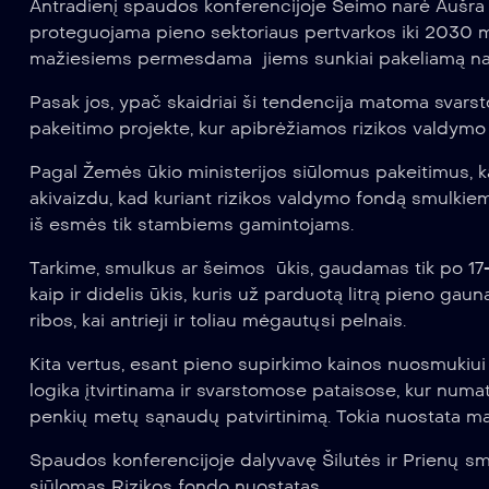
Antradienį spaudos konferencijoje Seimo narė Aušra M
proteguojama pieno sektoriaus pertvarkos iki 2030 met
mažiesiems permesdama jiems sunkiai pakeliamą našt
Pasak jos, ypač skaidriai ši tendencija matoma svars
pakeitimo projekte, kur apibrėžiamos rizikos valdym
Pagal Žemės ūkio ministerijos siūlomus pakeitimus, ka
akivaizdu, kad kuriant rizikos valdymo fondą smulk
iš esmės tik stambiems gamintojams.
Tarkime, smulkus ar šeimos ūkis, gaudamas tik po 17-1
kaip ir didelis ūkis, kuris už parduotą litrą pieno ga
ribos, kai antrieji ir toliau mėgautųsi pelnais.
Kita vertus, esant pieno supirkimo kainos nuosmukiui
logika įtvirtinama ir svarstomose pataisose, kur numa
penkių metų sąnaudų patvirtinimą. Tokia nuostata ma
Spaudos konferencijoje dalyvavę Šilutės ir Prienų smu
siūlomas Rizikos fondo nuostatas.