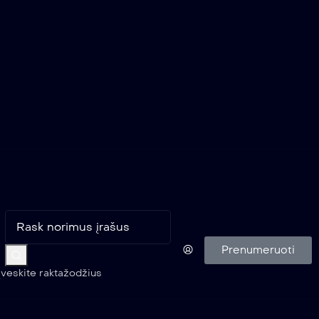
Prenumeruoti
Įveskite raktažodžius