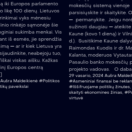
ą iki Europos parlamento
mokesčių sistemą vienoje 
o likę 100 dienų. Lietuvos
parsisiųskite ir skaitykite. 
rinkimai vyks mėnesiu
— permanykite. Jeigu norė
linio rinkėjo sąmonėje šie
sužinoti daugiau — ateikite 
enginiai sukimba menkai. Vis
Kaune (kovo 1 dieną) ir Viln
ant iš esmės, jie sprendžia
d.). Susitikime Kaune dalyv
simą — ar ir kiek Lietuva yra
Raimondas Kuodis ir dr. Ma
ijaudinkite, neabejoju tuo,
Kalanta, moderuos Vytauta
iškai viskas aišku. Kažkas
Pasaulio banko mokesčių p
inį Europos centrą
projekto vadovas. O dabar
]
29 vasario, 2024
Aušra Maldei
Aušra Maldeikienė
#Politikos
#Asmeniniai finansai be rekla
tikų paveikslai
#Iššifruojame politikų žinutes
,
skaityti ekonomines žinias
,
#Po
virtuvė