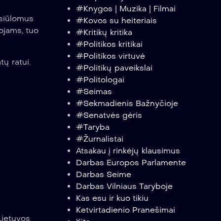
#Knygos | Muzika | Filmai
 siūlomus
#Kovos su heiteriais
ojams, tuo
#Kritikų kritika
#Politikos kritikai
#Politikos virtuvė
ų ratui.
#Politikų paveikslai
#Politologai
#Seimas
#Sekmadienis Bažnyčioje
#Senatvės gėris
#Taryba
#Žurnalistai
Atsakau į rinkėjų klausimus
Darbas Europos Parlamente
Darbas Seime
Darbas Vilniaus Taryboje
Kas esu ir kuo tikiu
Politikų veiklos vertinimo vingiai
Į
Ketvirtadienio Pranešimai
 Lietuvos
Praėjusią savaitę pristačiau pirmąjį