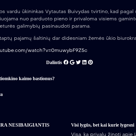
s vardu ūkininkas Vytautas Buivydas tvirtino, kad pagal
iuojama nuo parduoto pieno ir privaloma visiems gamint
neturės galimybių pasinaudoti parama.
taptų pajamų šaltinių dar didesniam žemės ūkio biurokrat
youtube.com/watch?v=0muwybF9Z5c
Dalintis
Potiomkino kaimo bastionus?
ra
YRA NESIBAIGIANTIS
Visi lygūs, bet kai kurie lygesni
Visa, ką privalu žinoti apie