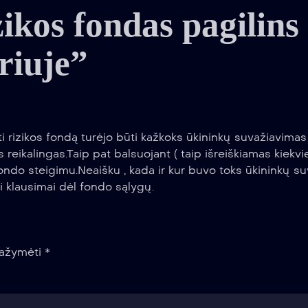
kos fondas pagilins
oriuje”
i rizikos fondą turėjo būti kažkoks ūkininkų suvažiavimas 
reikalingas.Taip pat balsuojant ( taip išreiškiamas kiekvi
fondo steigimu.Neaišku , kada ir kur buvo toks ūkininkų s
mi klausimai dėl fondo sąlygų.
 pažymėti
*