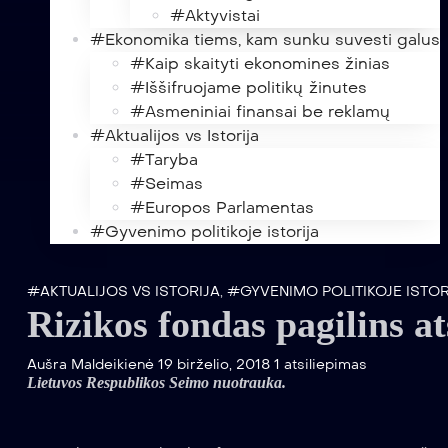
#Aktyvistai
#Ekonomika tiems, kam sunku suvesti galus
#Kaip skaityti ekonomines žinias
#Iššifruojame politikų žinutes
#Asmeniniai finansai be reklamų
#Aktualijos vs Istorija
#Taryba
#Seimas
#Europos Parlamentas
#Gyvenimo politikoje istorija
#AKTUALIJOS VS ISTORIJA
,
#GYVENIMO POLITIKOJE ISTOR
Rizikos fondas pagilins at
Aušra Maldeikienė
19 birželio, 2018
1 atsiliepimas
Lietuvos Respublikos Seimo nuotrauka.