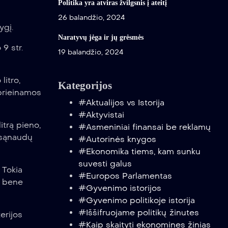
Politika yra atviras žvilgsnis į ateitį
26 balandžio, 2024
ygį.
Naratyvų jėga ir jų grėsmės
9 str.
19 balandžio, 2024
litro,
Kategorijos
prieinamos
#Aktualijos vs Istorija
#Aktyvistai
itrą pieno,
#Asmeniniai finansai be reklamų
u sąnaudų
#Autorinės knygos
#Ekonomika tiems, kam sunku
suvesti galus
 Tokia
#Europos Parlamentas
i bene
#Gyvenimo istorijos
#Gyvenimo politikoje istorija
#Iššifruojame politikų žinutes
erijos
#Kaip skaityti ekonomines žinias