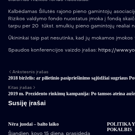
Kalbėdamas Šilutės rajono pieno gamintojų asociacijo
Rizikos valdymo fondo nuostatus įmoka į fondą skaič
tarpu per 20 tūkst. smulkių pieno gamintojų realiai 
Ūkininkai taip pat nesutinka, kad jų mokamos įmokos 
Spaudos konferencijos vaizdo įrašas:
https://www.
Ankstesnis įrašas
2018 birželis: ar pilietinio pasipriešinimo sąjūdžiai sugriaus 
Kitas įrašas
2019 m. Prezidento rinkimų kampanija: Po tamsos ateina auš
Susiję įrašai
Nėra juodai – balto laiko
POLITIKA 
POKALBIS
Šiandien, kovo 15 dieną, prasideda