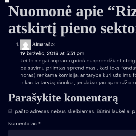
Nuomonė apie “Rizi
atskirtį pieno sekt
rašo:
Alma
19 birželio, 2018 at 5:31 pm
Jei teisingai suprantu,prieš nusprendžiant steigt
balsavimu priimtas sprendimas , kad toks fondas 
noras) renkama komisija, ar taryba kuri užsiims 
ir kas tą tarybą išrinko , jei dabar jau sprendžia
Parašykite komentarą
El. pašto adresas nebus skelbiamas.
Būtini laukeliai
Komentaras
*