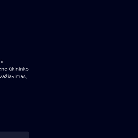
ir
eno ūkininko
uvažiavimas,