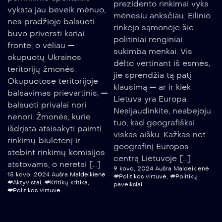
prezidento rinkimai vyks
vyksta jau beveik mėnuo,
mėnesiu anksčiau. Eilinio
nes pradžioje balsuoti
rinkėjo sąmonėje šie
buvo priversti kariai
politiniai renginiai
fronte, o vėliau —
sukimba menkai. Vis
okupuotų Ukrainos
dėlto vertinant iš esmės,
teritorijų žmonės.
jie sprendžia tą patį
Okupuotose teritorijoje
klausimą — ar ir kiek
balsavimas prievartinis, —
Lietuva yra Europa.
balsuoti privalai nori
Nesijaudinkite, neabejoju
nenori. Žmonės, kurie
tuo, kad geografiškai
išdrįsta atsisakyti paimti
viskas aišku. Kažkas net
rinkimų biuletenį ir
geografinį Europos
stebint rinkimų komisijos
centrą Lietuvoje […]
atstovams, o neretai […]
9 kovo, 2024
Aušra Maldeikienė
15 kovo, 2024
Aušra Maldeikienė
#Politikos virtuvė
,
#Politikų
#Aktyvistai
,
#Kritikų kritika
,
paveikslai
#Politikos virtuvė