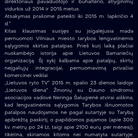
direktoriaus pavaduotojo ir buhalterio, atlyginimų
vidurkis už 2014 ir 2015 metus.
Atsakymas prašome pateikti iki 2015 m. lapkričio 4
d.“
Kitas klausimas susijęs su įsigalėjusia mada
pernuomoti Vilniaus miesto tarybos lengvatinėmis
sąlygomis skirtas patalpas. Prieš kurį laiką plačiai
nuskambėjo istorija apie Lietuvos Samariečių
organizaciją. Šį sykį kalbama apie patalpų, skirtų
neįgaliųjų integracijai, pernuomavimą privačiai
komercinei veiklai.
„Lietuvos ryto TV“ 2015 m. spalio 23 dienos laidoje
„Lietuvos diena“ Žmonių su Dauno sindromu
asociacijos vadovė Neringa Šalugienė atvirai aiškina,
kad lengvatinėmis sąlygomis Tarybos išnuomotos
patalpos naudojamos ne pagal sutartyje su Tarybą
apibrėžtą paskirtį, o papildomos pajamos (apie 300
kv. metrų po 24 Lt, taigi apie 2100 eurų per mėnesį),
tikėtina, skiriamos kitoms nei numatyta sutartyje,