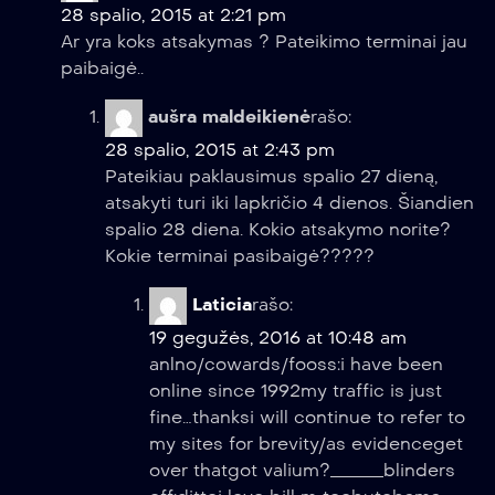
28 spalio, 2015 at 2:21 pm
Ar yra koks atsakymas ? Pateikimo terminai jau
paibaigė..
aušra maldeikienė
rašo:
28 spalio, 2015 at 2:43 pm
Pateikiau paklausimus spalio 27 dieną,
atsakyti turi iki lapkričio 4 dienos. Šiandien
spalio 28 diena. Kokio atsakymo norite?
Kokie terminai pasibaigė?????
Laticia
rašo:
19 gegužės, 2016 at 10:48 am
anlno/cowards/fooss:i have been
online since 1992my traffic is just
fine…thanksi will continue to refer to
my sites for brevity/as evidenceget
over thatgot valium?______blinders