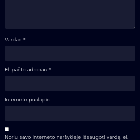
Vardas
*
El. pašto adresas
*
Interneto puslapis
Noriu savo interneto naršyklėje išsaugoti vardą, el.