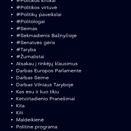
#Politikos kritikai
#Politikos virtuvė
#Politikų paveikslai
#Politologai
#Seimas
#Sekmadienis Bažnyčioje
#Senatvės gėris
#Taryba
#Žurnalistai
Atsakau į rinkėjų klausimus
Darbas Europos Parlamente
Darbas Seime
Darbas Vilniaus Taryboje
Kas esu ir kuo tikiu
Ketvirtadienio Pranešimai
Kita
Kiti
Maldeikienė
Politine programa