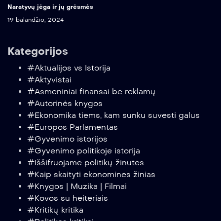
Naratyvų jėga ir jų grėsmės
19 balandžio, 2024
Kategorijos
#Aktualijos vs Istorija
#Aktyvistai
#Asmeniniai finansai be reklamų
#Autorinės knygos
#Ekonomika tiems, kam sunku suvesti galus
#Europos Parlamentas
#Gyvenimo istorijos
#Gyvenimo politikoje istorija
#Iššifruojame politikų žinutes
#Kaip skaityti ekonomines žinias
#Knygos | Muzika | Filmai
#Kovos su heiteriais
#Kritikų kritika