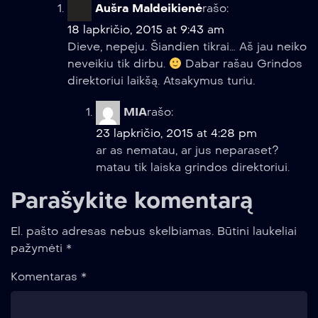
Aušra Maldeikienė
rašo:
18 lapkričio, 2015 at 9:43 am
Dieve, nepęju. Šiandien tikrai… Aš jau neiko
neveikiu tik dirbu.
Dabar rašau Grindos
direktoriui laikšą. Atsakymus turiu.
MIA
rašo:
23 lapkričio, 2015 at 4:28 pm
ar as nematau, ar jus neparaset?
matau tik laiska grindos direktoriui.
Parašykite komentarą
El. pašto adresas nebus skelbiamas.
Būtini laukeliai
pažymėti
*
Komentaras
*