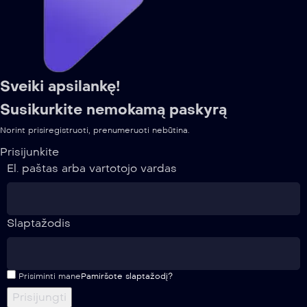
Sveiki apsilankę!
Susikurkite nemokamą paskyrą
Norint prisiregistruoti, prenumeruoti nebūtina.
Prisijunkite
El. paštas arba vartotojo vardas
Slaptažodis
Prisiminti mane
Pamiršote slaptažodį?