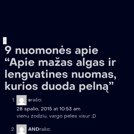
‹
›
9 nuomonės apie
“Apie mažas algas ir
lengvatines nuomas,
kurios duoda pelną”
s
rašo:
28 spalio, 2015 at 10:53 am
vienu zodziu, vargo peles visur ;D
AND
rašo: