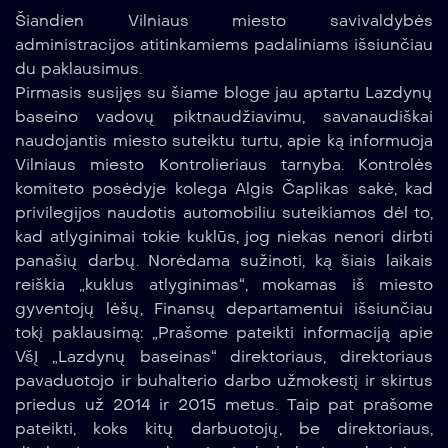
Šiandien Vilniaus miesto savivaldybės
administracijos atitinkamiems padaliniams išsiunčiau
du paklausimus.
Pirmasis susijęs su šiame bloge jau aptartu Lazdynų
baseino vadovų piktnaudžiavimu, savanaudiškai
naudojantis miesto suteiktu turtu, apie ką informuoja
Vilniaus miesto Kontrolieriaus tarnyba. Kontrolės
komiteto posėdyje kolega Algis Čaplikas sakė, kad
privilegijos naudotis automobiliu suteikiamos dėl to,
kad atlyginimai tokie kuklūs, jog niekas nenori dirbti
panašių darbų. Norėdama sužinoti, ką šiais laikais
reiškia „kuklus atlyginimas“, mokamas iš miesto
gyventojų lėšų, Finansų departamentui išsiunčiau
tokį paklausimą: „Prašome pateikti informaciją apie
VšĮ „Lazdynų baseinas“ direktoriaus, direktoriaus
pavaduotojo ir buhalterio darbo užmokestį ir skirtus
priedus už 2014 ir 2015 metus. Taip pat prašome
pateikti, koks kitų darbuotojų, be direktoriaus,