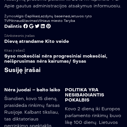
Apie gautus administracijos atsakymus informuosiu.
Žymos
Algis Čaplikas
Lazdynų baseinas
Lietuvos ryto
TV
Piktnaudžiavimas
Vilniaus miesto Taryba
Dalintis
Ankstesnis įrašas
Dievą atrandame Kito veide
Kitas įrašas
Syso mokesčiai nėra progresiniai mokesčiai,
neišprusimas nėra kairumas/ Sysas
Susiję įrašai
Nėra juodai – balto laiko
POLITIKA YRA
NESIBAIGIANTIS
Šiandien, kovo 15 dieną,
POKALBIS
prasideda rinkimų farsas
Kovo 2 dieną iki Europos
Rusijoje. Kalbant tiksliau,
parlamento rinkimų buvo
tas diktatoriaus
likę 100 dienų. Lietuvos
perrinkimo spektaklis