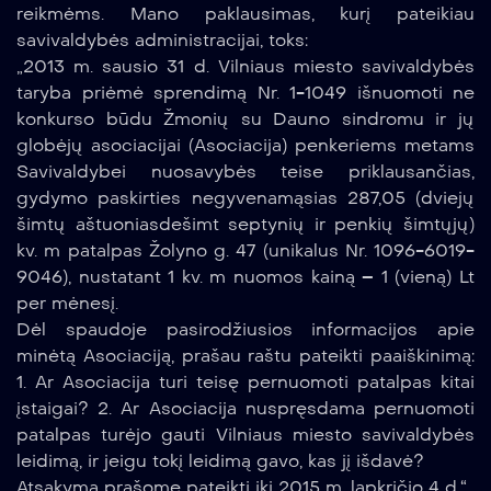
reikmėms. Mano paklausimas, kurį pateikiau
savivaldybės administracijai, toks:
„2013 m. sausio 31 d. Vilniaus miesto savivaldybės
taryba priėmė sprendimą Nr. 1-1049 išnuomoti ne
konkurso būdu Žmonių su Dauno sindromu ir jų
globėjų asociacijai (Asociacija) penkeriems metams
Savivaldybei nuosavybės teise priklausančias,
gydymo paskirties negyvenamąsias 287,05 (dviejų
šimtų aštuoniasdešimt septynių ir penkių šimtųjų)
kv. m patalpas Žolyno g. 47 (unikalus Nr. 1096-6019-
9046), nustatant 1 kv. m nuomos kainą – 1 (vieną) Lt
per mėnesį.
Dėl spaudoje pasirodžiusios informacijos apie
minėtą Asociaciją, prašau raštu pateikti paaiškinimą:
1. Ar Asociacija turi teisę pernuomoti patalpas kitai
įstaigai? 2. Ar Asociacija nuspręsdama pernuomoti
patalpas turėjo gauti Vilniaus miesto savivaldybės
leidimą, ir jeigu tokį leidimą gavo, kas jį išdavė?
Atsakymą prašome pateikti iki 2015 m. lapkričio 4 d.“