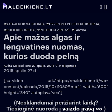
#AKTUALIJOS VS ISTORIJA
,
#GYVENIMO POLITIKOJE ISTORIJA
,
#POLITIKOS KRITIKAI
,
#POLITIKOS VIRTUVĖ
,
#TARYBA
Apie mažas algas ir
lengvatines nuomas,
kurios duoda pelną
Aušra Maldeikienė
27 spalio, 2015
9 atsiliepimas
2015 spalio 27 d.
[su_video url=”https://maldeikiene.lt/wp-
content/uploads/2015/10/110609.mp4″ width=”600″
height=”340″ autoplay=”yes”]
(Nesklandumai peržiūrint laidą?
Tiesioginė nuoroda į
vaizdo įrašą >>>
)