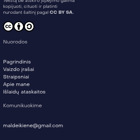
Tekstą be atskiro įspėjimo galima
kopijuoti, cituoti ir platinti
nurodant šaltinį pagal
CC BY SA.
Nuorodos
Pagrindinis
Vaizdo įrašai
Straipsniai
Apie mane
Išlaidų ataskaitos
Komunikuokime
maldeikiene@gmail.com