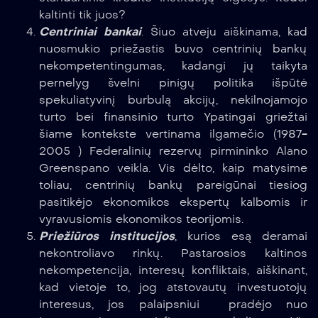
kaltinti tik juos?
Centriniai bankai
. Šiuo atveju aiškinama, kad
nuosmukio priežastis buvo centrinių bankų
nekompetentingumas, kadangi jų taikyta
pernelyg švelni pinigų politika išpūtė
spekuliatyvinį burbulą akcijų, nekilnojamojo
turto bei finansinio turto Ypatingai griežtai
šiame kontekste vertinama ilgamečio (1987-
2005 ) Federalinių rezervų pirmininko Alano
Greenspano veikla. Vis dėlto, kaip matysime
toliau, centrinių bankų pareigūnai tiesiog
pasitikėjo ekonomikos ekspertų kalbomis ir
vyravusiomis ekonomikos teorijomis.
Priežiūros institucijos
, kurios esą deramai
nekontroliavo rinkų. Pastarosios kaltinos
nekompetencija, interesų konfliktais, aiškinant,
kad vietoje to, jog atstovautų investuotojų
interesus, jos palaipsniui pradėjo nuo