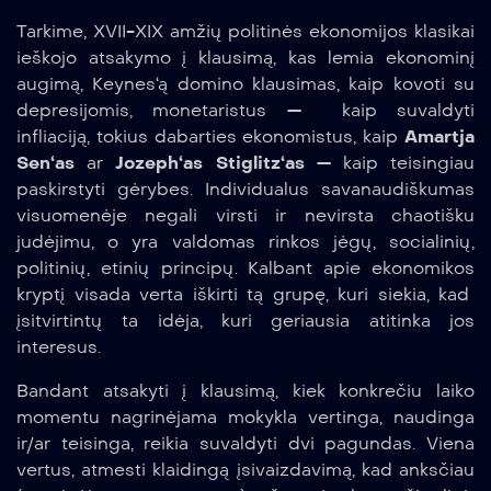
Tarkime, XVII-XIX amžių politinės ekonomijos klasikai
ieškojo atsakymo į klausimą, kas lemia ekonominį
augimą, Keynes‘ą domino klausimas, kaip kovoti su
depresijomis, monetaristus — kaip suvaldyti
infliaciją, tokius dabarties ekonomistus, kaip
Amartja
Sen‘as
ar
Jozeph‘as Stiglitz‘as
— kaip teisingiau
paskirstyti gėrybes. Individualus savanaudiškumas
visuomenėje negali virsti ir nevirsta chaotišku
judėjimu, o yra valdomas rinkos jėgų, socialinių,
politinių, etinių principų. Kalbant apie ekonomikos
kryptį visada verta iškirti tą grupę, kuri siekia, kad
įsitvirtintų ta idėja, kuri geriausia atitinka jos
interesus.
Bandant atsakyti į klausimą, kiek konkrečiu laiko
momentu nagrinėjama mokykla vertinga, naudinga
ir/ar teisinga, reikia suvaldyti dvi pagundas. Viena
vertus, atmesti klaidingą įsivaizdavimą, kad anksčiau