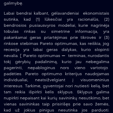
galimybę.
Labai bendrai kalbant, gėlavandeniai ekonomistais
sutinka, kad (1) lūkesčiai yra racionalūs, (2)
bendrosios pusiausvyros modeliai, kurie nagrinėja
tobulas rinkas su simetrine informacija, yra
pakankamai geras priartėjimas prie tikrovės ir (3)
rinkose stebimas Pareto optimumas, kas reiškia, jog
recesija yra labai geras dalykas, kurio slopinti
nevalia. [ Pareto optimumas — terminas, nurodantis
tokį gėrybių padalinimą, kurio jau nebegalima
pagerinti, nepabloginus nors vieno vartotojo
padėties. Pareto optimumo kriterijus naudojamas
individualiai, neatsižvelgiant į visuomeninius
interesus. Tarkime, gyventojai nori nutiesti kelią, bet
tam reikia išpirkti kelis sklypus. Sklypus galima
nupirkti nepaisant kai kurių savininkų nesutikimo, bet
vienas savininkas taip prisirišęs prie savo žemės,
kad už jokius pinigus nesutinka jos parduoti.