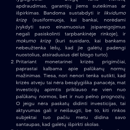
apdraudimas, garantijų jiems suteikimas ar
išpirkimas. Bandoma sustabdyti ir
likvidumo
krizę
(susiformuoja, kai bankai, norėdami
įvykdyti savo einamuosius įsipareigojimus
negali pasiskolinti tarpbankinėje rinkoje), ir
mokumo krizę
(kuri susidaro, kai bankams
nebeužtenka lėšų, kad jie galėtų padengi
nuostolius, atsiradusius dėl blogo turto).
Pritariant monetarinei krizės prigimčiai,
paprastai kalbama apie palūkanų normų
mažinimas. Tiesa, nori nenori tenka sutikti, kad
krizės atveju tai nėra besąlygiška panacėja, mat
investicijų apimtis priklauso ne vien nuo
palūkanų normos, bet ir nuo pelno prognozių.
O jeigu nėra paskatų didinti investicijas, tai
aktyvumas gali ir neišaugti, be to, kiti rinkos
subjektai tuo pačiu metu didina savo
santaupas, kad galėtų išpirkti skolas.