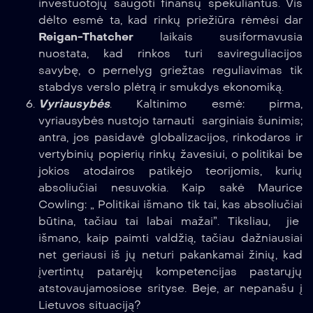
investuotojų saugoti finansų spekuliantus. Vis
dėlto esmė ta, kad rinkų priežiūra rėmėsi dar
Reigan-Thatcher
laikais susiformavusia
nuostata, kad rinkos turi savireguliacijos
savybę, o pernelyg griežtas reguliavimas tik
stabdys verslo plėtrą ir smukdys ekonomiką.
Vyriausybės
. Kaltinimo esmė: pirma,
vyriausybės nustojo tarnauti sarginiais šunimis;
antra, jos pasidavė globalizacijos, rinkodaros ir
vertybinių popierių rinkų žavesiui, o politikai be
jokios atodairos patikėjo teorijomis, kurių
absoliučiai nesuvokia. Kaip sakė Maurice
Cowling: „ Politikai išmano tik tai, kas absoliučiai
būtina, tačiau tai labai mažai”. Tiksliau, jie
išmano, kaip paimti valdžią, tačiau dažniausiai
net geriausi iš jų neturi pakankamai žinių, kad
įvertintų patarėjų kompetencijas pastarųjų
atstovaujamosiose srityse. Beje, ar nepanašu į
Lietuvos situaciją?