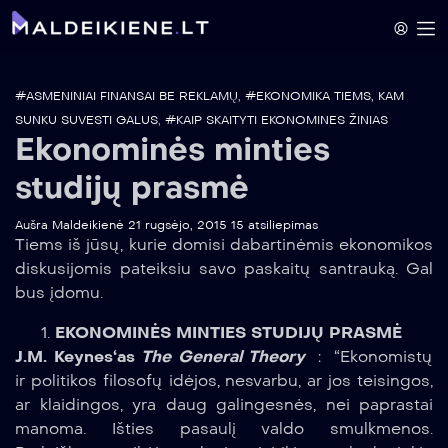
#ASMENINIAI FINANSAI BE REKLAMŲ
,
#EKONOMIKA TIEMS, KAM
SUNKU SUVESTI GALUS
,
#KAIP SKAITYTI EKONOMINES ŽINIAS
Ekonominės minties
studijų prasmė
Aušra Maldeikienė
21 rugsėjo, 2015
15 atsiliepimas
Tiems iš jūsų, kurie domisi dabartinėmis ekonomikos
diskusijomis pateiksiu savo paskaitų santrauką. Gal
bus įdomu.
EKONOMINĖS MINTIES STUDIJŲ PRASMĖ
J.M. Keynes‘as
The General Theory
: “Ekonomistų
ir politikos filosofų idėjos, nesvarbu, ar jos teisingos,
ar klaidingos, yra daug galingesnės, nei paprastai
manoma. Išties pasaulį valdo smulkmenos.