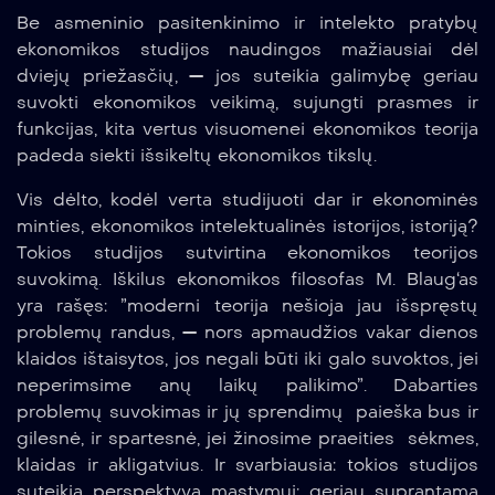
Be asmeninio pasitenkinimo ir intelekto pratybų
ekonomikos studijos naudingos mažiausiai dėl
dviejų priežasčių, — jos suteikia galimybę geriau
suvokti ekonomikos veikimą, sujungti prasmes ir
funkcijas, kita vertus visuomenei ekonomikos teorija
padeda siekti išsikeltų ekonomikos tikslų.
Vis dėlto, kodėl verta studijuoti dar ir ekonominės
minties, ekonomikos intelektualinės istorijos, istoriją?
Tokios studijos sutvirtina ekonomikos teorijos
suvokimą. Iškilus ekonomikos filosofas M. Blaug‘as
yra rašęs: ”moderni teorija nešioja jau išspręstų
problemų randus, — nors apmaudžios vakar dienos
klaidos ištaisytos, jos negali būti iki galo suvoktos, jei
neperimsime anų laikų palikimo”. Dabarties
problemų suvokimas ir jų sprendimų paieška bus ir
gilesnė, ir spartesnė, jei žinosime praeities sėkmes,
klaidas ir akligatvius. Ir svarbiausia: tokios studijos
suteikia perspektyvą mąstymui: geriau suprantama