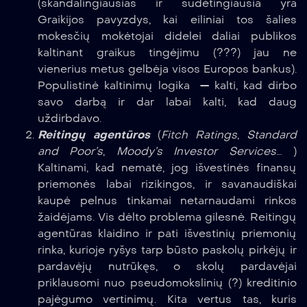
(skandalingiausias ir sudėtingiausia yra
Graikijos pavyzdys, kai eiliniai tos šalies
mokesčių mokėtojai didelei daliai publikos
kaltinant graikus tingėjimu (???) jau ne
vienerius metus gelbėja visos Europos bankus).
Populistinė kaltinimų logika — kalti, kad dirbo
savo darbą ir dar labai kalti, kad daug
uždirbdavo.
Reitingų agentūros
(
Fitch Ratings
,
Standard
and Poor’s
,
Moody’s Investor Services
… )
Kaltinami, kad nematė, jog išvestinės finansų
priemonės labai rizikingos, ir savanaudiškai
kaupė pelnus tinkamai netarnaudami rinkos
žaidėjams. Vis dėlto problema gilesnė. Reitingų
agentūras klaidino ir pati išvestinių priemonių
rinka, kurioje ryšys tarp būsto paskolų pirkėjų ir
pardavėjų nutrūkęs, o skolų pardavėjai
priklausomi nuo pseudomokslinių (?) kreditinio
pajėgumo vertinimų. Kita vertus tas, kuris