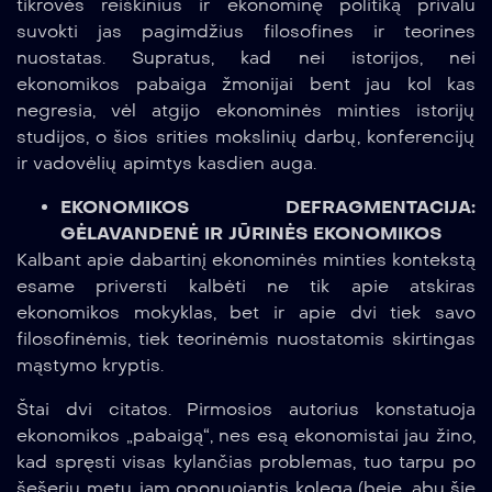
tikrovės reiškinius ir ekonominę politiką privalu
suvokti jas pagimdžius filosofines ir teorines
nuostatas. Supratus, kad nei istorijos, nei
ekonomikos pabaiga žmonijai bent jau kol kas
negresia, vėl atgijo ekonominės minties istorijų
studijos, o šios srities mokslinių darbų, konferencijų
ir vadovėlių apimtys kasdien auga.
EKONOMIKOS DEFRAGMENTACIJA:
GĖLAVANDENĖ IR JŪRINĖS EKONOMIKOS
Kalbant apie dabartinį ekonominės minties kontekstą
esame priversti kalbėti ne tik apie atskiras
ekonomikos mokyklas, bet ir apie dvi tiek savo
filosofinėmis, tiek teorinėmis nuostatomis skirtingas
mąstymo kryptis.
Štai dvi citatos. Pirmosios autorius konstatuoja
ekonomikos „pabaigą“, nes esą ekonomistai jau žino,
kad spręsti visas kylančias problemas, tuo tarpu po
šešerių metų jam oponuojantis kolega (beje, abu šie