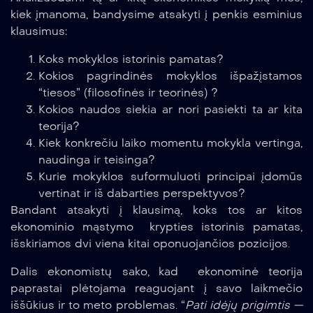
kiek įmanoma, bandysime atsakyti į penkis esminius
klausimus:
Koks mokyklos istorinis pamatas?
Kokios pagrindinės mokyklos išpažįstamos
“tiesos” (filosofinės ir teorinės) ?
Kokios naudos siekia ar nori pasiekti ta ar kita
teorija?
Kiek konkrečiu laiko momentu mokykla vertinga,
naudinga ir teisinga?
Kurie mokyklos suformuluoti principai įdomūs
vertinat ir iš dabarties perspektyvos?
Bandant atsakyti į klausimą, koks tos ar kitos
ekonominio mąstymo krypties istorinis pamatas,
išskiriamos dvi viena kitai oponuojančios pozicijos.
Dalis ekonomistų sako, kad ekonominė teorija
paprastai plėtojama reaguojant į savo laikmečio
iššūkius ir to meto problemas. “
Pati idėjų prigimtis —