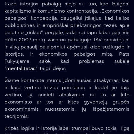
frazė istorijos pabaigą siejo su tuo, kad baigėsi
kapitalizmo ir komunizmo konfrontacija. „Ekonomikos
pabaigos“ koncepcija, daugeliui įtikėjus, kad kelios
publicistinės ir empririškai prieštaringos tezės apie
galutinę „rinkos“ pergalę, tada irgi tapo labai gaji. Vis
dėlto 2007 metų vasaros pabaigoje JAV prasidėjusi
ir visą pasaulį palaipsniui apėmusi krizė sužlugdė ir
istorijos, ir ekonomikos pabaigos mitą. Pats
Fukyujama sakė, kad problemas sukėlė
“
mentalitetas
“, taigi idėjos.
Šiame kontekste mums įdomiausias atsakymas, kas
ir kaip vertino krizės priežastis ir kodėl jie taip
vertino, t.y. susieti atsakymus su to ar kito
ekonomisto ar tos ar kitos gyventojų grupės
ekonominėmis nuostatomis, jų išpažįstamomis
teorijomis.
Krizės logika ir istorija labai trumpai buvo tokia. Ilgą