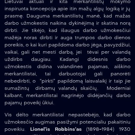
Lietuvai aktuali ir kita merkantilistų mokymo
inspiruota koncepcija apie itin mažų algų logiką ir jų
prasmę. Dauguma merkantilistų manė, kad mažas
darbo užmokestis naikina dykinėjimą ir skatina norą
dirbti. Jie tikėjo, kad išaugus darbo užmokesčiui
mažėja noras dirbti ir auga trumpos darbo dienos
poreikis, o kai kuri papildoma darbo jėga, pavyzdžiui,
vaikai, gali net mesti darbą, jei tėvai per valandą
uždirbs daugiau. Kadangi didesnis darbo
užmokestis didina valandines pajamas, aiškino
merkantilistai, tai darbuotojai gali panorėti
nebedirbti, o “pirkti” papildomą laisvalaikį ir taip jie
sumažintų dirbamų valandų skaičių. Moderniai
kalbant, merkantilistai nagrinėjo didėjančių darbo
pajamų poveikį ūkiui.
Vis dėlto merkantilistai nepastebėjo, kad darbo
užmokesčio augimas pasižymi potencialiu pakaitiniu
poveikiu.
Lionel’is Robbins’as
(1898-1984) 1930