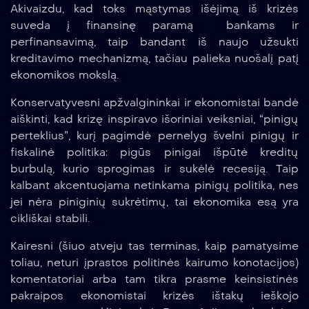
Akivaizdu, kad toks mąstymas išėjimą iš krizės
suveda į finansinę paramą bankams ir
perfinansavimą, taip bandant iš naujo užsukti
kreditavimo mechanizmą, tačiau palieka nuošalį patį
ekonomikos mokslą.
Konservatyvesni apžvalgininkai ir ekonomistai bandė
aiškinti, kad krizę inspiravo išoriniai veiksniai, “pinigų
perteklius”, kurį pagimdė pernelyg švelni pinigų ir
fiskalinė politika: pigūs pinigai išpūtė kreditų
burbulą, kurio sprogimas ir sukėlė recesiją. Taip
kalbant akcentuojama netinkama pinigų politika, nes
jei nėra piniginių sukrėtimų, tai ekonomika esą yra
cikliškai stabili.
Kairesni (šiuo atveju tas terminas, kaip pamatysime
toliau, neturi įprastos politinės kairumo konotacijos)
komentatoriai arba tam tikra prasme keinsistinės
pakraipos ekonomistai krizės ištakų ieškojo