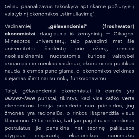
Giliau paanalizavus takoskyrą aptinkame požiūryje į
valstybinį ekonomikos „stimuliavimą“.
Vadinamieji
„gėlavandeniai“ (freshwater)
ekonomistai
, daugiausia iš žemyninių — Čikagos,
Minesotos universitetų, taip pavadinti, mat šie
universitetai išsidėstę prie ežerų, remiasi
neoklasikinėmis nuostatomis, kuriose valstybei
skiriamas itin menkas vaidmuo, ekonominės politikos
nauda iš esmės paneigiama, o ekonomikos veikimas
siejamas išimtinai su rinkų funkcionavimu.
Taigi, gėlavandeniai ekonomistai iš esmės yra
laissez-faire
puristai, tikintys, kad visa kažko verta
ekonomikos teorija prasideda nuo prielaidos, jog
žmonės yra racionalūs, o rinkos išsprendžia visus
klausimus. O tai reiškia, kad jau pagal savo pradinius
postulatus jie panaikina net teorinę paklausos
stygiaus inspiruotą ekonomikos nuosmukio