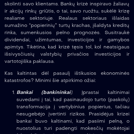
skolinti savo klientams. Bankų krizė inspiravo žaliavų
ir akcijų rinkų griūtis, o tai, savo ruožtu, sukėlė krizę
realiame sektoriuje. Realaus sektoriaus išlaidas
sumažino “popierinių” turtų krachas, įšaldyta kreditų
rinka, sumenkusios pelno prognozės. Susitraukė
dividendai, užimtumas, investicijos ir gamybos
apimtys. Tikėtina, kad krizė tęsis tol, kol neatsigaus
išsivysčiusių valstybių privačios investicijos ir
vartotojiška paklausa.
Kas kaltintas dėl pasaulį ištikusios ekonominės
katastrofos? Minimi šie atpirkimo ožiai:
Bankai (bankininkai
)
. Įprastai kaltinimai
suvedami į tai, kad pasinaudojo turto (paskolų)
transformacija į vertybinius popierius, tačiau
nesugebėjo įvertinti rizikos. Prasidėjus krizei
bankai buvo kaltinami, kad pasiimi pelną, o
nuostolius turi padengti mokesčių mokėtojai