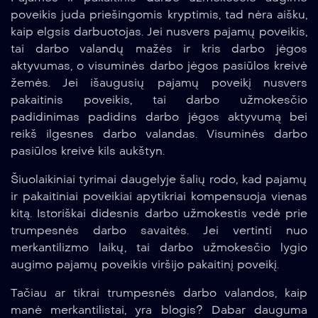
poveikis juda priešingomis kryptimis, tad nėra aišku,
kaip elgsis darbuotojas. Jei nusvers pajamų poveikis,
tai darbo valandų mažės ir kris darbo jėgos
aktyvumas, o visuminės darbo jėgos pasiūlos kreivė
žemės. Jei išaugusių pajamų poveikį nusvers
pakaitinis poveikis, tai darbo užmokesčio
padidinimas padidins darbo jėgos aktyvumą bei
reikš ilgesnes darbo valandas. Visuminės darbo
pasiūlos kreivė kils aukštyn.
Šiuolaikiniai tyrimai daugelyje šalių rodo, kad pajamų
ir pakaitiniai poveikiai apytikriai kompensuoja vienas
kitą. Istoriškai didesnis darbo užmokestis vedė prie
trumpesnės darbo savaitės. Jei vertinti nuo
merkantilizmo laikų, tai darbo užmokesčio lygio
augimo pajamų poveikis viršijo pakaitinį poveikį.
Tačiau ar tikrai trumpesnės darbo valandos, kaip
manė merkantilistai, yra blogis? Dabar dauguma