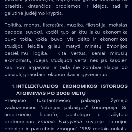
praeitis, kintančios problemos ir idėjos, tad ir
galutinė judėjimo kryptis.
Politika, menas, literatūra, muzika, filosofija, mokslas
padeda suvokti, kodėl tuo ar kitu laiku ekonomika
buvo tokia, kokia buvo, vis dėlto ir ekonomikos
studijos leidžia giliau matyti minėtų žmonijos
pasiekimų logiką. Kita vertus, seniai mirusių
ekonomistų idėjas studijuoti verta, nes jas kasdien
kas nors atgaivina, ir tada šie zombiai klajoja po
pasaulį, griaudami ekonomikas ir gyvenimus….
INTELEKTUALIOS EKONOMIKOS ISTORIJOS
ATGIMIMAS PO 2008 METŲ
Praėjusio tūkstantmečio pabaigą žymėjo
vadinamosios “istorijos pabaigos“ koncepcija. Ši
amerikiečių filosofo, politologo ir rašytojo
profesoriaus
Francis Fukuyama
knygoje ,,Istorijos
pabaiga ir paskutinis žmogus“ 1989 metais nukalta