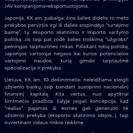
JAV kompanijoms-eksportuotojoms.
Japonija, XX am. pabaiga: šios šalies didelis to meto
prekybos perviršis irgi iš dalies atspindėjo “turtėjimo
baimę”, t.y. eksporto skatinimo ir importo varžymo
politiką. Jis taip pat rodė šalies troškimą “užgrobti”
pelningas tarptautines rinkas. Palaikant tokią politiką,
Japonijos vartotojai negavo kai kurios potencialios
vartojimo naudos, kurią gimdo tarptautinė
specializacija ir prekyba.
Lietuva, XX am. 10 dešimtmetis: neleidžiama steigti
užsienio bankų, taip bandant sustiprinti nacionalinį
finansinį kapitalą. Kita vertus, nuo apytikriai
šimtmečio pradžios šalyje įsigali koncepcija, kad
“realias” pajamas iš esmės gali generuoti tik
užsienio prekyba (eksporto skatinimo idėjos…), taip
nuvertinant vidaus rinkos reikšmę.