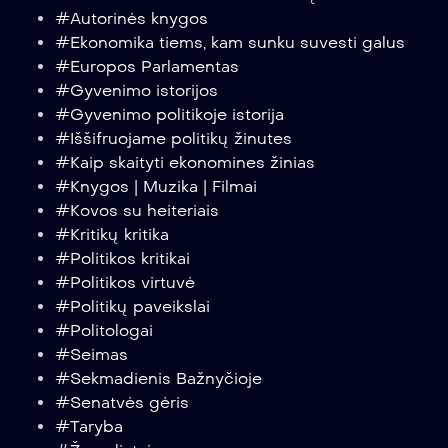
#Autorinės knygos
#Ekonomika tiems, kam sunku suvesti galus
#Europos Parlamentas
#Gyvenimo istorijos
#Gyvenimo politikoje istorija
#Iššifruojame politikų žinutes
#Kaip skaityti ekonomines žinias
#Knygos | Muzika | Filmai
#Kovos su heiteriais
#Kritikų kritika
#Politikos kritikai
#Politikos virtuvė
#Politikų paveikslai
#Politologai
#Seimas
#Sekmadienis Bažnyčioje
#Senatvės gėris
#Taryba