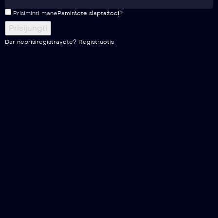
Prisiminti mane
Pamiršote slaptažodį?
Dar neprisiregistravote?
Registruotis