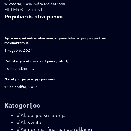
17 vasario, 2015
Aušra Maldeikienė
FILTERS
Uždaryti
Populiarūs straipsniai
Apie neapykantos akademijai pavidalus ir jos prigimties
mechanizmus
3 rugsėjo, 2024
Politika yra atviras žvilgsnis į ateitį
26 balandžio, 2024
Naratyvų jėga ir jų grėsmės
19 balandžio, 2024
Kategorijos
#Aktualijos vs Istorija
#Aktyvistai
#Asmeniniai finansai be reklamų