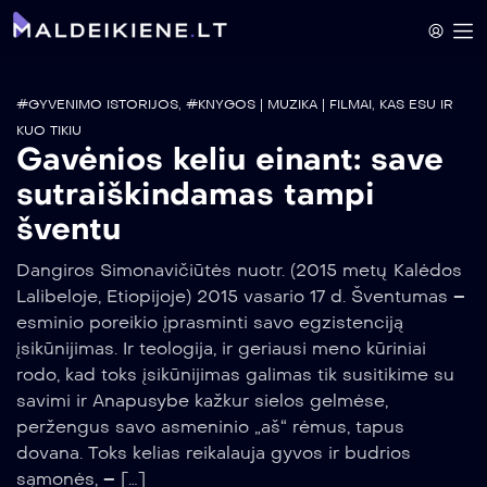
#GYVENIMO ISTORIJOS
,
#KNYGOS | MUZIKA | FILMAI
,
KAS ESU IR
KUO TIKIU
Gavėnios keliu einant: save
sutraiškindamas tampi
šventu
Dangiros Simonavičiūtės nuotr. (2015 metų Kalėdos
Lalibeloje, Etiopijoje) 2015 vasario 17 d. Šventumas –
esminio poreikio įprasminti savo egzistenciją
įsikūnijimas. Ir teologija, ir geriausi meno kūriniai
rodo, kad toks įsikūnijimas galimas tik susitikime su
savimi ir Anapusybe kažkur sielos gelmėse,
peržengus savo asmeninio „aš“ rėmus, tapus
dovana. Toks kelias reikalauja gyvos ir budrios
sąmonės, – […]