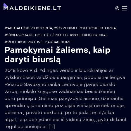
#AKTUALIJOS VS ISTORIJA
,
#GYVENIMO POLITIKOJE ISTORIJA
,
#IŠŠIFRUOJAME POLITIKŲ ŽINUTES
,
#POLITIKOS KRITIKAI
,
#POLITIKOS VIRTUVĖ
,
DARBAS SEIME
Pamokymai žaliems, kaip
daryti biurslą
2018 kovo 9 d. Ydingas verslo ir biurokratijos ar
vykdomosios valdžios suaugimas, populiariai lengva
Ričardo Savukyno ranka Lietuvoje gavęs biurslo
vardą, mokslo knygose vadinamas besisukančių
durų principu. Galimas pavyzdys: asmuo, užimantis
sprendimų priėmimo pozicijas viešajame sektoriuje,
pereina į privatų sektorių, po to juda ten ir/arba
atgal, taip pelnydamiesi iš vidinių žinių, įgytų dirbant
reguliuojančioje ar […]