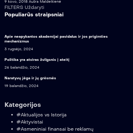
9 kovo, 2018
Aušra Maldeikienė
FILTERS
Uždaryti
Populiarūs straipsniai
Apie neapykantos akademijai pavidalus ir jos prigimties
mechanizmus
3 rugsėjo, 2024
Politika yra atviras žvilgsnis į ateitį
26 balandžio, 2024
Naratyvų jėga ir jų grėsmės
19 balandžio, 2024
Kategorijos
#Aktualijos vs Istorija
#Aktyvistai
#Asmeniniai finansai be reklamų