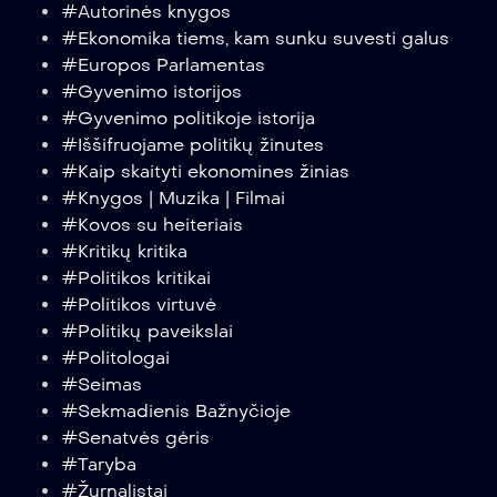
#Autorinės knygos
#Ekonomika tiems, kam sunku suvesti galus
#Europos Parlamentas
#Gyvenimo istorijos
#Gyvenimo politikoje istorija
#Iššifruojame politikų žinutes
#Kaip skaityti ekonomines žinias
#Knygos | Muzika | Filmai
#Kovos su heiteriais
#Kritikų kritika
#Politikos kritikai
#Politikos virtuvė
#Politikų paveikslai
#Politologai
#Seimas
#Sekmadienis Bažnyčioje
#Senatvės gėris
#Taryba
#Žurnalistai