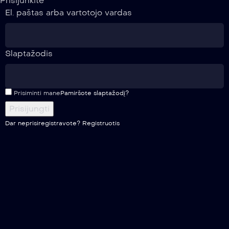
Prisijunkite
El. paštas arba vartotojo vardas
Slaptažodis
Prisiminti mane
Pamiršote slaptažodį?
Dar neprisiregistravote?
Registruotis