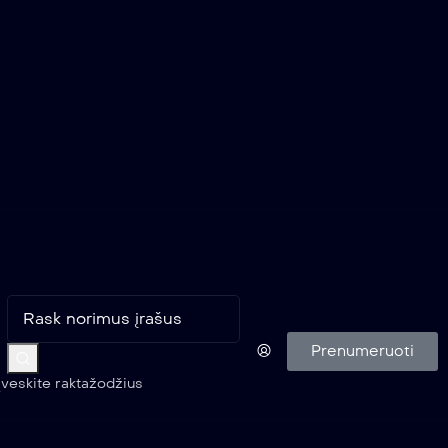
Prenumeruoti
Įveskite raktažodžius