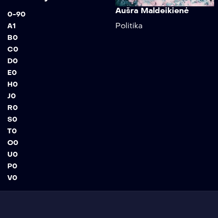
Aušra Maldeikienė
0-9
0
Politika
A
1
B
0
C
0
D
0
E
0
H
0
J
0
R
0
S
0
T
0
O
0
U
0
P
0
V
0