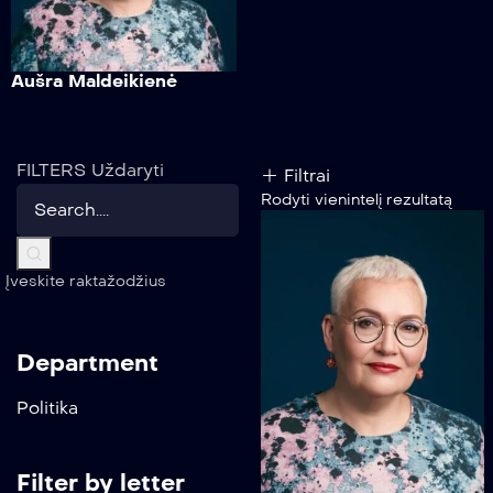
Aušra Maldeikienė
FILTERS
Uždaryti
Filtrai
Rodyti vienintelį rezultatą
Įveskite raktažodžius
Department
Politika
Filter by letter