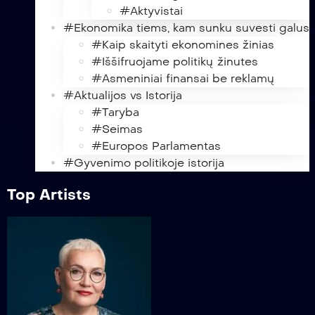
#Aktyvistai
#Ekonomika tiems, kam sunku suvesti galus
#Kaip skaityti ekonomines žinias
#Iššifruojame politikų žinutes
#Asmeniniai finansai be reklamų
#Aktualijos vs Istorija
#Taryba
#Seimas
#Europos Parlamentas
#Gyvenimo politikoje istorija
Top Artists