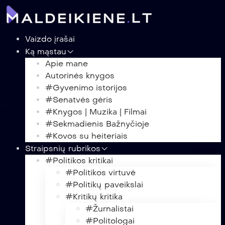
Vaizdo įrašai
Ką mąstau
Apie mane
Autorinės knygos
#Gyvenimo istorijos
#Senatvės gėris
#Knygos | Muzika | Filmai
#Sekmadienis Bažnyčioje
#Kovos su heiteriais
Straipsnių rubrikos
#Politikos kritikai
#Politikos virtuvė
#Politikų paveikslai
#Kritikų kritika
#Žurnalistai
#Politologai