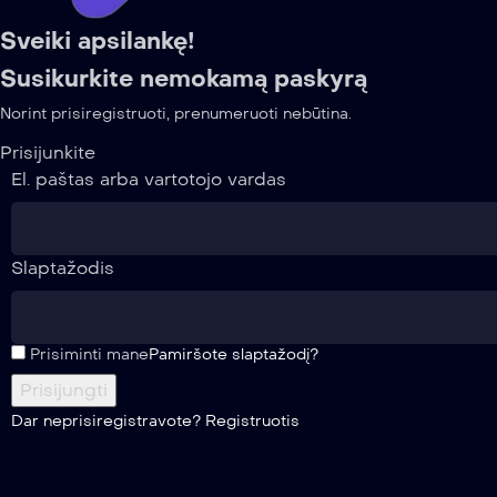
Sveiki apsilankę!
Susikurkite nemokamą paskyrą
Norint prisiregistruoti, prenumeruoti nebūtina.
Prisijunkite
El. paštas arba vartotojo vardas
Slaptažodis
Prisiminti mane
Pamiršote slaptažodį?
Dar neprisiregistravote?
Registruotis